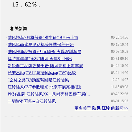
15．62％。
相关新闻
·
陆风轿车7月将获得“准生证” 9月份上市
06-25 14:36
·
陆风风尚盛夏发动机等换季保养开始
06-13 10:44
·
陆风推新品报道+万元降价 火爆深圳车展
06-08 10:08
·
福特嘉年华“换标”陆风 今年8月推出
05-31 09:16
·
新锐自主品牌强势出击 陆风亮相上海车展
04-24 10:50
·
长安杰勋(CV11)与陆风风尚(CV9)比较
03-24 14:20
·
“玄奘之路”功勋座驾回赠江铃陆风
12-22 14:27
·
江铃陆风CV7参数曝光 北京车展亮相(图)
11-15 09:08
·
PK洋品牌 江铃陆风X6、风尚亮相巴黎车展(...
09-28 22:36
·
一切皆有可能--自江铃陆风
08-01 15:05
更多关于
陆风 江铃
的新闻>>