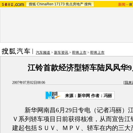
搜狐
ChinaRen
17173
焦点房地产
搜狗
新闻
-
体
汽车频道
>
新车资讯
>
即将上市
>
即将上市
江铃首款经济型轿车陆风风华9
2007年07月02日08:06
[
我来
来源：新华网 作者：冯丽
新华网南昌6月29日专电（记者冯丽）
Ｖ系列轿车项目日前获得核准，从而宣告江
建起包括ＳＵＶ、ＭＰＶ、轿车在内的三大