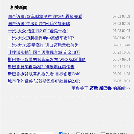
相关新闻
·
国产迈腾7款车型将发布 详细配置抢先看
07-03 07:59
·
国产迈腾“中级对决”日系的凯美瑞
07-03 07:50
·
一汽-大众 借迈腾2.0L“虚晃一枪”
07-03 02:05
·
一汽-大众迈腾搅得动中高级车市吗?
07-03 02:05
·
一汽-大众:高举高打 进口迈腾意欲何为
07-02 13:48
·
【搜狐实拍】国产迈腾现京城 定金10万
06-23 18:56
·
斯巴鲁08款翼豹掀背车发布 WRX标牌退隐
06-07 09:54
·
斯巴鲁翼豹自动档2.0R限期优惠销售
04-04 11:01
·
斯巴鲁掀背版翼豹抢先看 目标锁定Golf
03-29 11:28
·
城市化的猛兽 试驾斯巴鲁07款翼豹2.0R
03-06 10:01
更多关于
迈腾 斯巴鲁
的新闻>>