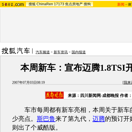
搜狐
ChinaRen
17173
焦点房地产
搜狗
新闻
-
体
汽车频道
>
新车资讯
>
国内报道
本周新车：宣布迈腾1.8TSI
2007年07月03日08:19
[
我来
来源：四川新闻网-成都晚报 作者
车市每周都有新车亮相，本周关于新车
少亮点。
斯巴鲁
来了第九代，
迈腾
的预订开
则出了个威酷版。