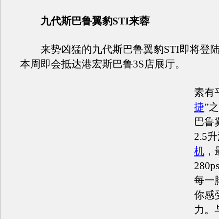
九代斯巴鲁翼豹STI来蓉
来势凶猛的九代斯巴鲁翼豹STI即将登
本周即会抵达港宏斯巴鲁3S店展厅。
素有
捷
”
巴鲁
2.5
机
，
280
每一
你感
力。