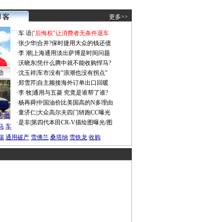
更多>>
·
车 语
|
"后悔权"让消费者无条件退车
·
张少华
|
合并?保时捷用大众的钱还债
·
李 潮
|
上海通用淡出萨博是时间问题
·
沃晓东
|
凭什么腾中就不能收购悍马?
勤
·
沈玉祥
|
车市没有"浪潮也没有拐点"
·
郑雪芹
|
自主频接海外订单出口回暖
·
李 牧
|
通用与五菱 究竟是谁帮了谁?
谍照
·
杨再舜
|
中国油价比美国高的N多理由
船税
·
童济仁
|
大众高尔夫四门轿跑CC曝光
沃
燃
·
是非
|
第四代本田CR-V描绘图曝光/图
马
车
瑞
通用破产
雪佛兰
桑塔纳
雪铁龙
收购