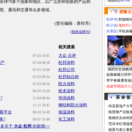
贴图吧
(68789)
全球70多个国家和地区，以广泛的和创新的产品和
筑、通讯和交通等众多领域。
·
听评书
|
郭德纲
(责任编辑：唐玲芳)
·
听小说
|
鬼吹灯1
·
共享区
|
手机病
[
我来说两句
]
相关搜索
大众 点评
07-04 10:01
国产
杜邦涂料
07-04 09:28
揭田壮壮徐帆
杜邦公司
07-03 16:08
·
赵薇被爆已经怀
杜邦钛白粉
07-03 09:34
·
李宇春爆遭母逼
防火涂料
07-03 09:16
·
圣诞节明信片八
粉末涂料
06-05 10:36
茶 余 饭
?
华润涂料
12-04 08:44
钢结构防火涂料
11-11 18:43
·
何炅获地产大亨
展平台
保温涂料
·
陈慧琳产后恢复
08-18 14:48
·
殷桃街头休闲装
务?
化工涂料
08-07 16:48
·
范冰冰红地毯
更多关于
大众 杜邦
的新闻>>
·
姚晨与老公素