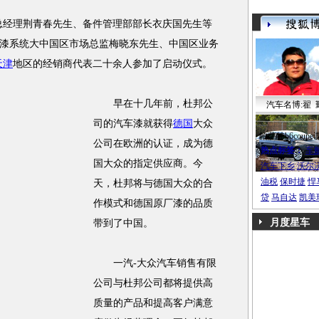
经理荆青春先生、备件管理部部长衣庆国先生等
漆系统大中国区市场总监梅晓东先生、中国区业务
天津
地区的经销商代表二十余人参加了启动仪式。
早在十几年前，杜邦公
汽车名博:翟 
司的汽车漆就获得
德国
大众
帕萨特b6coupe
公司在欧洲的认证，成为德
热点标签：
车
国大众的指定供应商。今
汽车下乡
沃尔
油税
保时捷
悍
天，杜邦将与德国大众的合
贷
马自达
凯美
作模式和德国原厂漆的品质
月度星车
带到了中国。
一汽-大众汽车销售有限
公司与杜邦公司都将提供高
质量的产品和提高客户满意