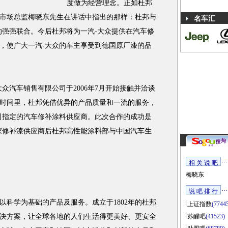
度做为经营理念。正如杜邦
市场总监梅晓东先生在讲话中指出的那样：杜邦与
名车汇
的强强联合。今后杜邦将为一汽-大众提供在汽车修
，使广大一汽-大众的车主享受到德国原厂漆的品
汽车销售有限公司于2006年7月开始接触并洽谈
时间里，杜邦凭借优异的产品质量和一流的服务，
司指定的汽车修补涂料供应商。此次合作的成功是
家修补漆供应商后杜邦高性能涂料部与中国汽车生
相 关 说 吧
梅晓东
说 吧 排 行
学为基础的产品及服务。成立于1802年的杜邦
上证指数
(7744
决方案，让全球各地的人们生活得更美好、更安全
苏醒吧
(41523)