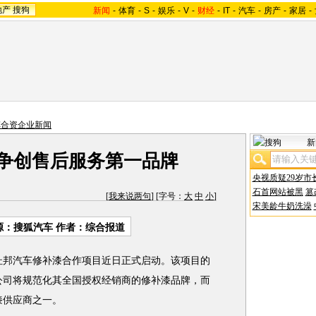
地产
搜狗
新闻
-
体育
-
S
-
娱乐
-
V
-
财经
-
IT
-
汽车
-
房产
-
家居
-
车合资企业新闻
新
 争创售后服务第一品牌
央视质疑29岁市
石首网站被黑
篡
[
我来说两句
] [字号：
大
中
小
]
宋美龄牛奶洗澡
源：搜狐汽车 作者：综合报道
杜邦汽车修补漆合作项目近日正式启动。该项目的
公司将规范化其全国授权经销商的修补漆品牌，而
漆供应商之一。