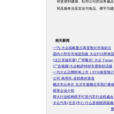
和更便利健康。杜邦公司的业务遍及
和及服务涉及农业与食品、楼宇与建
相关新闻
·
一汽-大众战略重点再度推向市场前沿
·
国内小型车市场迎劲敌 大众FOX即将
·
[法兰克福车展] 厂照曝光! 大众 Tiguan
·
[广告视频]大众帕萨特轿车爱和舒适篇
·
一汽大众迈腾即将上市 1.8TSI接受预订
·
公司-商用车-皮耶希的算盘
·
概念车出奇兵 北京车展概念车我们看啥
·
获奖企业介绍
·
两大行业机构联手打造汽车行业权威会
·
大众汽车(北京)中心:什么是德国原版服