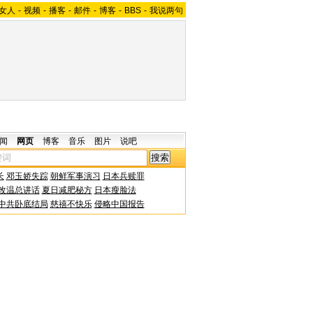
女人
-
视频
-
播客
-
邮件
-
博客
-
BBS
-
我说两句
闻
网页
博客
音乐
图片
说吧
长
邓玉娇失踪
朝鲜军事演习
日本兵赎罪
改温总讲话
夏日减肥秘方
日本瘦脸法
中共卧底结局
慈禧不快乐
侵略中国报告