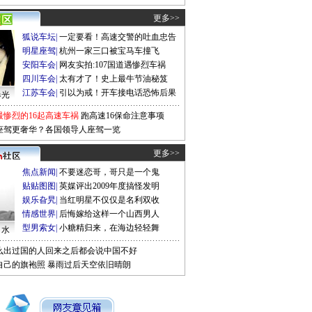
更多>>
狐说车坛
|
一定要看！高速交警的吐血忠告
明星座驾
|
杭州一家三口被宝马车撞飞
安阳车会
|
网友实拍:107国道遇惨烈车祸
四川车会
|
太有才了！史上最牛节油秘笈
江苏车会
|
引以为戒！开车接电话恐怖后果
曝光
最惨烈的16起高速车祸
跑高速16保命注意事项
座驾更奢华？各国领导人座驾一览
更多>>
焦点新闻
|
不要迷恋哥，哥只是一个鬼
贴贴图图
|
英媒评出2009年度搞怪发明
娱乐旮旯
|
当红明星不仅仅是名利双收
情感世界
|
后悔嫁给这样一个山西男人
型男索女
|
小糖精归来，在海边轻轻舞
口水
么出过国的人回来之后都会说中国不好
自己的旗袍照
暴雨过后天空依旧晴朗