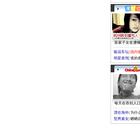
富家子女友遭
狐说车坛
|
国内
明星座驾
|
谁的
每天在吞别人
漂在海外
|
为什
型男索女
|
晒晒