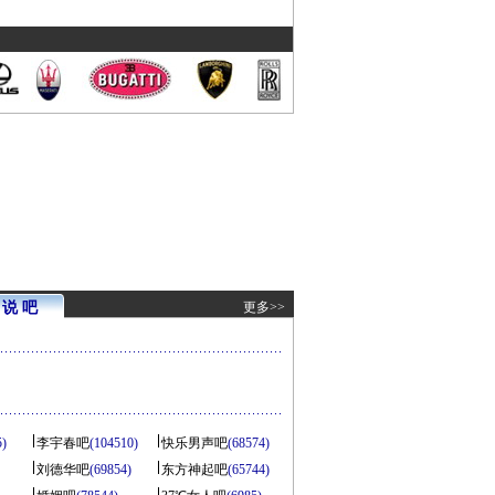
说 吧
更多>>
5)
李宇春吧
(104510)
快乐男声吧
(68574)
刘德华吧
(69854)
东方神起吧
(65744)