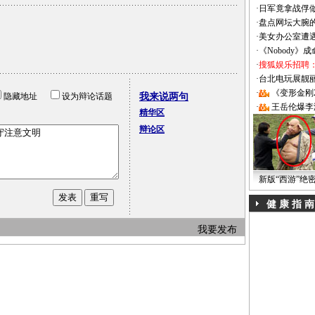
·
日军竟拿战俘
·
盘点网坛大腕
·
美女办公室遭
·
《Nobody》
·
搜狐娱乐招聘
·
台北电玩展靓丽Sh
·
《变形金刚
隐藏地址
设为辩论话题
我来说两句
·
王岳伦爆李
精华区
辩论区
新版“西游”绝
健 康 指 南
我要发布