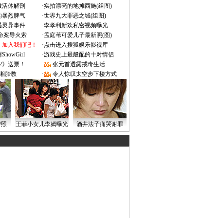
做活体解剖
·
实拍漂亮的地摊西施(组图)
的暴烈脾气
·
世界九大罪恶之城(组图)
遇灵异事件
·
李孝利新欢私密视频曝光
成命案导火索
·
孟庭苇可爱儿子最新照(图)
：加入我们吧！
·
点击进入搜狐娱乐影视库
owGirl
·
游戏史上最般配的十对情侣
2》送票！
·
张元首透露戒毒生活
湘胎教
·
令人惊叹太空步下楼方式
密照
王菲小女儿李嫣曝光
酒井法子痛哭谢罪