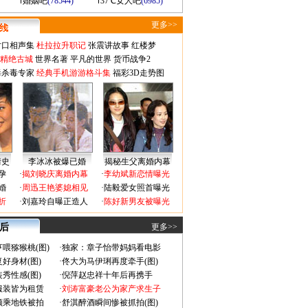
婚姻吧
(78544)
37℃女人吧
(6985)
更多>>
对口相声集
杜拉拉升职记
张震讲故事
红楼梦
-精绝古城
世界名著
平凡的世界
货币战争2
毒杀毒专家
经典手机游游格斗集
福彩3D走势图
情史
李冰冰被爆已婚
揭秘生父离婚内幕
孕
·
揭刘晓庆离婚内幕
·
李幼斌新恋情曝光
婚
·
周迅王艳婆媳相见
·
陆毅爱女照首曝光
折
·
刘嘉玲自曝正造人
·
陈好新男友被曝光
 后
更多>>
喂猕猴桃(图)
·
独家：章子怡带妈妈看电影
好身材(图)
·
佟大为马伊琍再度牵手(图)
秀性感(图)
·
倪萍赵忠祥十年后再携手
服装皆为租赁
·
刘涛富豪老公为家产求生子
颜乘地铁被拍
·
舒淇醉酒瞬间惨被抓拍(图)