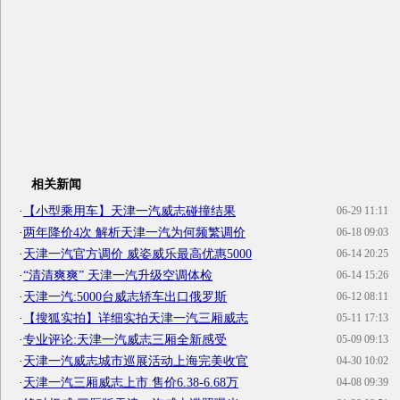
相关新闻
·
【小型乘用车】天津一汽威志碰撞结果
06-29 11:11
·
两年降价4次 解析天津一汽为何频繁调价
06-18 09:03
·
天津一汽官方调价 威姿威乐最高优惠5000
06-14 20:25
·
“清清爽爽” 天津一汽升级空调体检
06-14 15:26
·
天津一汽:5000台威志轿车出口俄罗斯
06-12 08:11
·
【搜狐实拍】详细实拍天津一汽三厢威志
05-11 17:13
·
专业评论:天津一汽威志三厢全新感受
05-09 09:13
·
天津一汽威志城市巡展活动上海完美收官
04-30 10:02
·
天津一汽三厢威志上市 售价6.38-6.68万
04-08 09:39