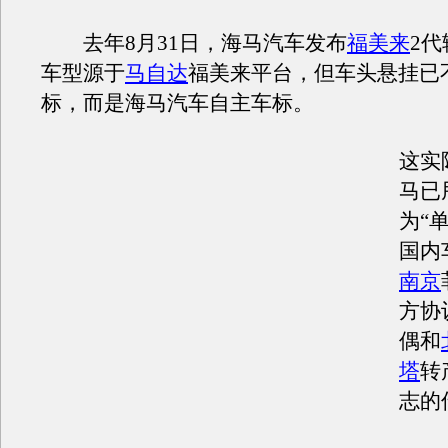
去年8月31日，海马汽车发布
福美来
2
车型源于
马自达
福美来平台，但车头悬挂已
标，而是海马汽车自主车标。
这实
马已
为“
国内
南京
方协
偶和
塔
转
志的