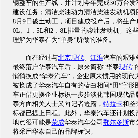
辆整车的生产线，并计划今年完成30万台发
建设任务；清洁柴油动力清洁柴油发动机项目
8月9日破土动工，项目建成投产后，将生产1
0L、1．5L和2．8L排量的柴油发动机。这
理解为华泰在为“单身”所做的准备。
而在经过与
北京现代
、
江淮
汽车的艰难
最终落户华泰汽车后，原来简称“华泰
现代
”
悄悄换成“华泰汽车”，企业原来惯用的现代大
被换成了华泰汽车自有的蓝白相间“田”字形
车正借更换企业标识一步步淡化韩国现代品
泰方面相关人士又向记者透露，
特拉卡
和圣
标都已提上日程。此外，华泰汽车还计划投
地点很可能是
荣成
华泰汽车公司
鄂尔多斯
市
将采用华泰自己的品牌标识。