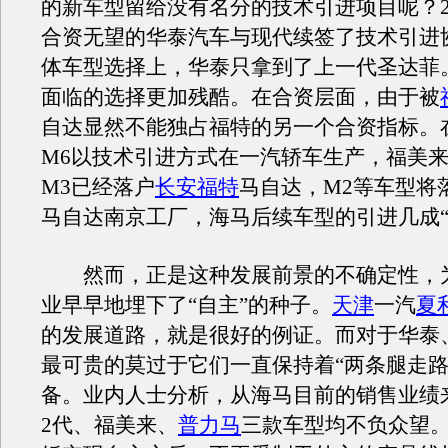
的新车型留给没有名分的技术引进项目呢？20
合资无望的华泰汽车与现代续签了技术引进
体车型选择上，华泰只拿到了上一代圣达菲
面临的选择更加残酷。在合资层面，由于被
自达显然不能独占福特的另一个合资指标。
M6以技术引进方式在一汽轿车生产，福美
M3已经落户
长安福特
马自达，M2等车型将
马自达南京工厂，海马后续车型的引进几成“
然而，正是这种发展前景的不确定性，
业早早地埋下了“自主”的种子。
天津
一汽
夏
的发展道路，就是很好的例证。而对于华泰
最可贵的莫过于它们一直保持着“两条腿走路
备。业内人士分析，从海马目前的销售业绩
2代、福美来、
普力马
三款车型均不负众望