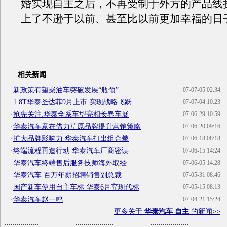
婚实现自主之后，不再受制于外方的产品线
上了不逊于以前、甚至比以前更加幸福的日
相关新闻
·
新政策有望柴油车突破发展“瓶颈”
07-07-05 02:34
·
1.8T华泰圣达菲9月上市 实现战略飞跃
07-07-04 10:23
·
抢先关注:华泰全系车型亮相长春车展
07-06-29 10:59
·
华泰汽车意在借力草原品牌提升营销策略
07-06-20 09:16
·
扩大品牌影响力 华泰汽车打出组合拳
07-06-18 08:18
·
终端流程再造行动 华泰汽车厂商密谋
07-06-15 14:24
·
华泰汽车终端售后服务技师海外取经
07-06-05 14:28
·
华泰汽车:百万年薪招聘销售副总裁
07-05-31 08:46
·
国产新车使用自主车标 华泰6月弃现代标
07-05-15 08:13
·
华泰汽车赵一鸣
07-04-21 15:24
更多关于
华泰汽车 自主
的新闻>>