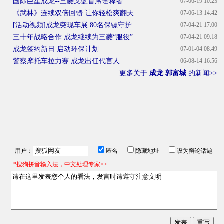
·
国际巨星成龙--三菱戈蓝首席诠释者
07-06-19 10:23
·
《武林》连续双倍回馈 让你轻松爽翻天
07-06-13 14:42
·
[活动视频]成龙突现车展 80名保镖守护
07-04-21 17:00
·
三十年战略合作 成龙继续为三菱“服役”
07-04-21 09:18
·
成龙签约新日 启动环保计划
07-01-04 08:49
·
警察摩托车拉力赛 成龙出任代言人
06-08-14 16:56
更多关于
成龙 郭富城
的新闻>>
用户：
匿名
隐藏地址
设为辩论话题
*搜狗拼音输入法，中文处理专家>>