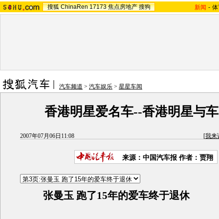
搜狐
ChinaRen
17173
焦点房地产
搜狗
新闻
-
体
汽车频道
>
汽车娱乐
>
星星车闻
香港明星爱名车--香港明星与
2007年07月06日11:08
[
我来
来源：中国汽车报 作者：贾翔
张曼玉 跑了15年的爱车终于退休