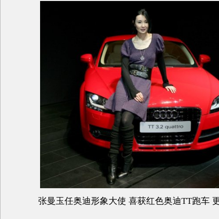
张曼玉任奥迪形象大使 喜获红色奥迪TT跑车 更