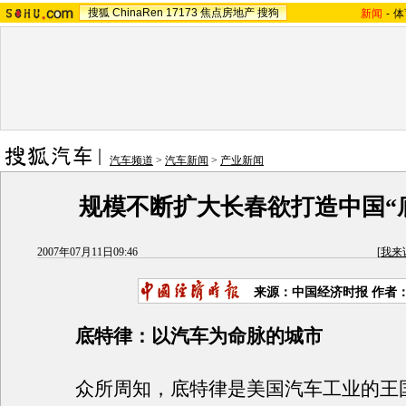
搜狐
ChinaRen
17173
焦点房地产
搜狗
新闻
-
体
汽车频道
>
汽车新闻
>
产业新闻
规模不断扩大长春欲打造中国“
2007年07月11日09:46
[
我来
来源：中国经济时报 作者
底特律：以汽车为命脉的城市
众所周知，底特律是美国汽车工业的王