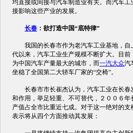
均直接或间接与汽车制造业有关。而汽车工
接影响这些产业的发展。
长春
：欲打造中国“底特律”
我国的长春市作为老汽车工业基地，自
代以来，汽车工业生产规模不断扩大。目前
为中国汽车产量最大的城市，而
一汽大众
汽
坐稳了全国第二大轿车厂家的“交椅”。
长春市市长崔杰认为，汽车工业在长春
和作用，举足轻重、不可替代，２００６年
产值占全市比重近七成。对于这一绝对的支
表示将从四个方面推动其发展：