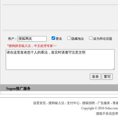
用户：
匿名
隐藏地址
设为辩论话题
*搜狗拼音输入法，中文处理专家>>
Sogou推广服务
设置首页
-
搜狗输入法
-
支付中心
-
搜狐招聘
-
广告服务
-
客
Copyright
©
2016 Sohu.com
搜狐不良信息