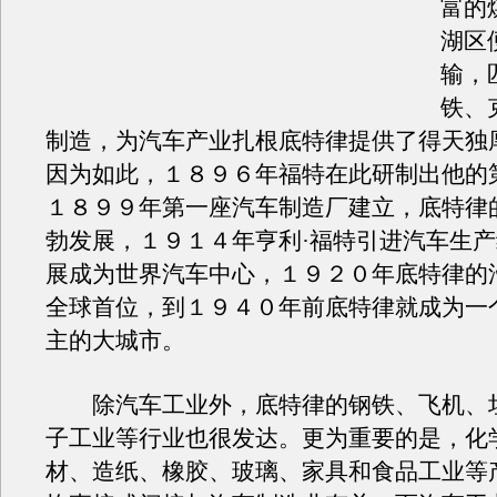
富的
湖区
输，
铁、
制造，为汽车产业扎根底特律提供了得天独
因为如此，１８９６年福特在此研制出他的
１８９９年第一座汽车制造厂建立，底特律
勃发展，１９１４年亨利·福特引进汽车生
展成为世界汽车中心，１９２０年底特律的
全球首位，到１９４０年前底特律就成为一
主的大城市。
除汽车工业外，底特律的钢铁、飞机、
子工业等行业也很发达。更为重要的是，化
材、造纸、橡胶、玻璃、家具和食品工业等