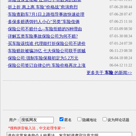
·
折上折 惠上惠 车险“价格战”愈演愈烈
07-06-28 08:44
·
车险查勘车7月1日上路指导事故快速处理
07-06-28 07:47
·
多保多赔诱饵钓人小心“另类”车险伎俩
07-06-25 11:16
·
保险公司不赔什么--车险拒赔的N种理由
07-03-09 08:50
·
详解五类车险事故保险公司为何不赔?
07-01-30 08:34
·
买车险该找谁 代理能打折保险公司不讲价
07-01-24 07:59
·
车险赔款被骗28亿 七大保险公司联手抓贼
06-11-23 08:58
·
保险公司:强制车险保额初定为5.2万元
06-04-18 08:24
·
保险公司签订自律公约 车险价格再次上涨
06-04-12 11:22
更多关于
车险
的新闻>>
用户：
匿名
隐藏地址
设为辩论话题
*搜狗拼音输入法，中文处理专家>>