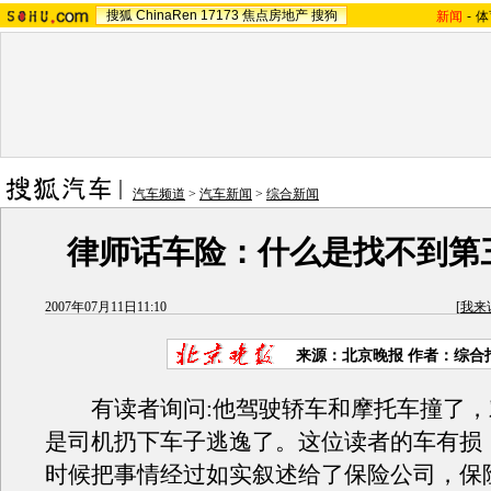
搜狐
ChinaRen
17173
焦点房地产
搜狗
新闻
-
体
汽车频道
>
汽车新闻
>
综合新闻
律师话车险：什么是找不到第
2007年07月11日11:10
[
我来
来源：北京晚报 作者：综合
有读者询问:他驾驶轿车和摩托车撞了，
是司机扔下车子逃逸了。这位读者的车有损
时候把事情经过如实叙述给了保险公司，保