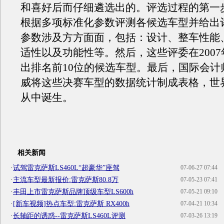
和喜好后而仔细遴选出的。评选过程的第一
根据多项标准化参数评测各候选车型并给出
参数涉及方方面面，包括：设计、整车性能
适性以及功能性等。然后，这些评委在2007
出排名前10位的候选车型。最后，国际会计
威将这些决赛车型的数据统计制成表格，世
从中诞生。
相关新闻
·
试驾雷克萨斯LS460L“超豪华”座驾
07-06-27 07:44
·
主流车型最新报价:雷克萨斯80.8万
07-05-23 07:41
·
丰田上市雷克萨斯品牌顶级车型LS600h
07-05-21 09:10
·
[新车视频]热点车型:雷克萨斯 RX400h
07-04-21 10:34
·
长轴距的诱惑--雷克萨斯LS460L评测
07-03-26 13:19