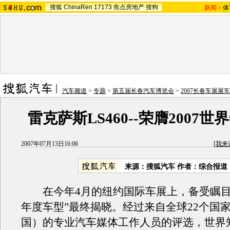
搜狐
ChinaRen
17173
焦点房地产
搜狗
新闻
-
体
汽车频道
>
专题
>
第五届长春汽车博览会
>
2007长春车展展
雷克萨斯LS460--荣膺2007
2007年07月13日16:06
[
我来
来源：搜狐汽车 作者：综合报道
在今年4月的纽约国际车展上，备受瞩目的“
年度车型”最终揭晓。经过来自全球22个国
国）的专业汽车媒体工作人员的评选，世界