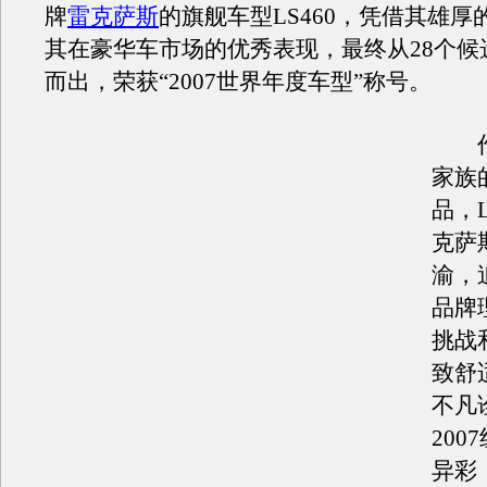
牌
雷克萨斯
的旗舰车型LS460，凭借其雄厚
其在豪华车市场的优秀表现，最终从28个候
而出，荣获“2007世界年度车型”称号。
作
家族
品，L
克萨
渝，
品牌
挑战
致舒
不凡
200
异彩