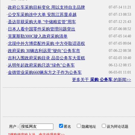
·
政府公车采购目标变化 用以支持自主品牌
07-07-14 11:21
·
公交车采购连中大单 安凯江苏显卓越
07-07-13 08:53
·
圣达菲获采购大单 “中储粮监管”用车
07-07-12 21:43
·
日本人看中国零件采购管理问题突出
07-07-06 08:52
·
克莱斯勒300C驶入政府采购清单
07-07-05 14:40
·
北现中外方博弈配件采购 中方夺取话语权
07-07-05 09:04
·
政府采购 30辆吉利远景“驶向”公务车市
07-06-22 08:58
·
吉利入围政府采购目录 品尝公务车大蛋糕
07-02-05 10:40
·
从明年起政府采购只选“绿色”公务车
06-12-12 08:15
·
金德管业采购660辆东方之子作为公务车
06-03-01 11:01
更多关于
采购 公务车
的新闻>>
用户：
匿名
隐藏地址
设为辩论话题
*搜狗拼音输入法，中文处理专家>>