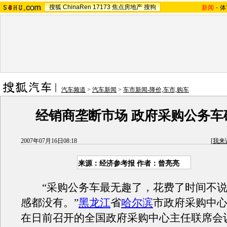
搜狐
ChinaRen
17173
焦点房地产
搜狗
新闻
-
体
汽车频道
>
汽车新闻
>
车市新闻-降价,车市,购车
经销商垄断市场 政府采购公务车
2007年07月16日08:18
[
我来
来源：经济参考报 作者：曾亮亮
“采购公务车最无趣了，花费了时间不说
感都没有。”
黑龙江
省
哈尔滨
市政府采购中
在日前召开的全国政府采购中心主任联席会