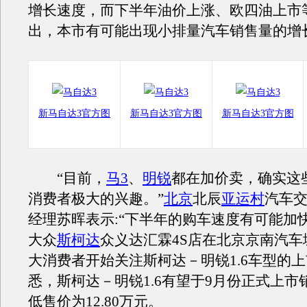
增长速度，而下半年油价上涨、欧四油上市
出，本市有可能出现小排量汽车销售量的增
新马自达3官方图
新马自达3官方图
新马自达3官方图
“目前，
马3
、
明锐
都在加价卖，确实这
消费者极大的兴趣。”
北京
北辰
亚运村
汽车
经理苏晖表示:“下半年的购车速度有可能加
大众
斯柯达
众义达汇霖4S店在北京京南汽车
大消费者开始关注斯柯达－明锐1.6车型的
悉，斯柯达－明锐1.6有望于9月份正式上市
低售价为12.80万元。