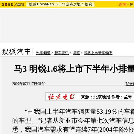
搜狐
ChinaRen
17173
焦点房地产
搜狗
新闻
-
体
汽车频道
>
新车资讯
>
谍照
>
即将上市新车动态
马3 明锐1.6将上市下半年小排
2007年07月17日08:59
[
我来
来源：北京晚报 作者：孟环
“占我国上半年汽车销售量53.19％的车都
的车型。”记者从新亚市今年第七次汽车信
悉，我国汽车需求有望连续7年(2004年除外