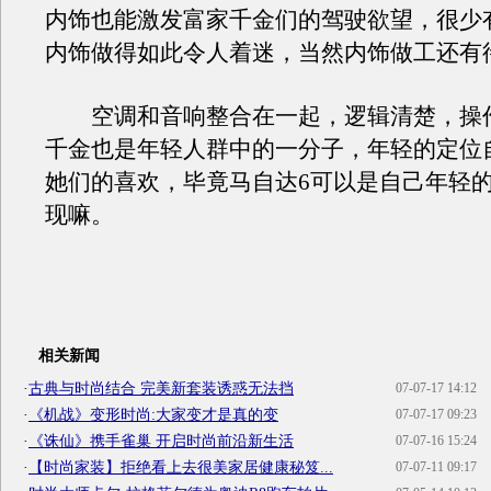
内饰也能激发富家千金们的驾驶欲望，很少
内饰做得如此令人着迷，当然内饰做工还有
空调和音响整合在一起，逻辑清楚，操
千金也是年轻人群中的一分子，年轻的定位
她们的喜欢，毕竟马自达6可以是自己年轻
现嘛。
相关新闻
·
古典与时尚结合 完美新套装诱惑无法挡
07-07-17 14:12
·
《机战》变形时尚:大家变才是真的变
07-07-17 09:23
·
《诛仙》携手雀巢 开启时尚前沿新生活
07-07-16 15:24
·
【时尚家装】拒绝看上去很美家居健康秘笈...
07-07-11 09:17