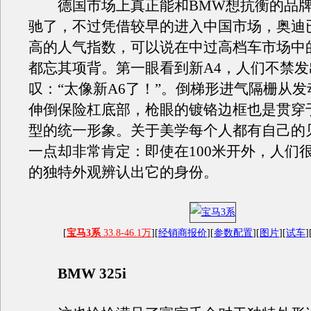
德国市场上真正能和BMW想抗衡的品牌
驰了，不过凭借较早的进入中国市场，奥迪
高的人气指数，可以说在中过高档车市场中
都忘其项背。第一眼看到新A4，人们不禁
叹：“太像新A6了！”。倒梯形进气隔栅从
伸倒保险杠底部，枪眼的镀铬边框也是贯穿
型的统一形象。关于美学每个人都有自己的
一点却非常肯定：即使在100米开外，人们
的独特外观辨认出它的身份。
[
宝马3系
33.8-46.1万
][
经销商报价
][
参数配置
][
图片
][
试车
]
BMW 325i