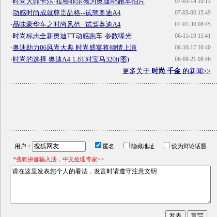
·
时尚大师卡尔·拉格菲尔德为奥迪R8跑车拍片
07-05-14 10:13
·
动感时尚成就尊贵品格--试驾奥迪A4
07-03-06 15:49
·
品味豪华车之时尚风范--试驾奥迪A4
07-01-30 08:45
·
时尚标志全新奥迪TT动感跑车 参数曝光
06-11-19 11:41
·
奥迪助力06风尚大典 时尚盛宴将倾情上演
06-10-17 16:40
·
时尚的选择 奥迪A4 1.8T对宝马320i(图)
06-09-21 08:46
更多关于
时尚 千金
的新闻>>
用户：
匿名
隐藏地址
设为辩论话题
*搜狗拼音输入法，中文处理专家>>