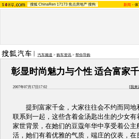
搜狐
ChinaRen
17173
焦点房地产
搜狗
新闻
-
体
汽车频道
>
购车资讯
>
帮你导购
彰显时尚魅力与个性 适合富家千
2007年07月17日17:02
[
我来
提到富家千金，大家往往会不约而同地
联系到一起，这些含着金汤匙出生的少女有
家世背景，在她们的豆蔻年华中享受着公主
活，她们有着优雅的气质，端庄的仪表，在