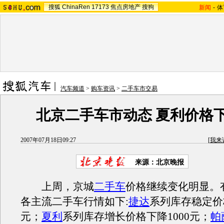
搜狐
ChinaRen
17173
焦点房地产
搜狗
新闻
-
体
汽车频道
>
购车资讯
>
二手车市交易
北京二手车市动态 夏利价格
2007年07月18日09:27
[
我来
来源：北京晚报
上周，京城
二手车
价格继续变化明显。
各主流二手车行情如下:
捷达
系列库存稳定价
元；
夏利
系列库存增长价格下降1000元；
帕