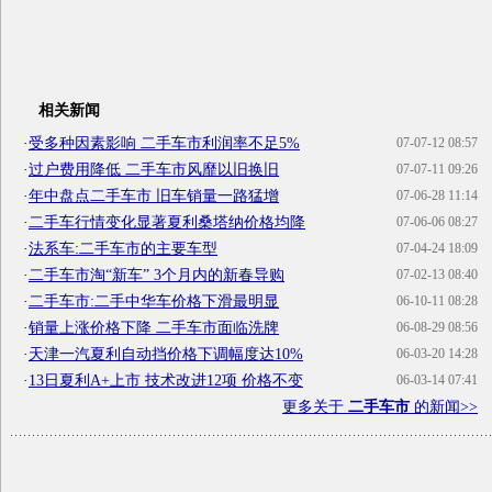
相关新闻
·
受多种因素影响 二手车市利润率不足5%
07-07-12 08:57
·
过户费用降低 二手车市风靡以旧换旧
07-07-11 09:26
·
年中盘点二手车市 旧车销量一路猛增
07-06-28 11:14
·
二手车行情变化显著夏利桑塔纳价格均降
07-06-06 08:27
·
法系车:二手车市的主要车型
07-04-24 18:09
·
二手车市淘“新车” 3个月内的新春导购
07-02-13 08:40
·
二手车市:二手中华车价格下滑最明显
06-10-11 08:28
·
销量上涨价格下降 二手车市面临洗牌
06-08-29 08:56
·
天津一汽夏利自动挡价格下调幅度达10%
06-03-20 14:28
·
13日夏利A+上市 技术改进12项 价格不变
06-03-14 07:41
更多关于
二手车市
的新闻>>