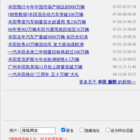
·
丰田预计今年中国市场产销达到900万辆
07-07-03 07:18
·
[销售数据]丰田混合动力车突破100万辆
07-06-08 09:30
·
丰田季度汽车销量首次超通用 售230万辆
07-04-25 08:23
·
06年售902万辆丰田与通用差距缩至16万辆
07-01-31 08:09
·
丰田去年汽车产量破9000万辆 创历史纪录
07-01-29 08:26
·
丰田欲售43万辆混动车 发力柴油谋欧洲
07-01-26 08:46
·
一汽丰田未来三年销量目标将超过100万辆
07-01-25 08:53
·
丰田雷克萨斯今年在欧洲销售4.5万辆
06-12-26 09:05
·
广州丰田凯美瑞11月份上牌量首破万辆
06-12-21 11:46
·
一汽丰田推出“三周年·五十万辆”大礼
06-12-06 10:25
更多关于
丰田 服部
的新闻>>
用户：
匿名
隐藏地址
设为辩论话题
*搜狗拼音输入法，中文处理专家>>