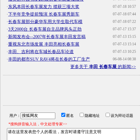
·
东风本田长春车展发力 揽获三项大奖
07-07-18 10:57
·
下半年竞争提前预演 长春车展秀新车
07-07-18 07:44
·
长春车展部分豪华车用大学生取代车模
07-07-18 07:22
·
3天2000台 长春车展自主品牌风头正劲
07-07-17 15:37
·
新闻发布会--2007年长春车展丰田发言稿
07-07-13 15:15
·
重视东北市场发展 丰田亮相长春车展
07-07-13 15:14
·
丰田、吉利将在车城长春品车论道
07-07-13 10:25
·
丰田的都市SUV RAV4将在长春的工厂生产
06-08-14 08:38
更多关于
丰田 长春车展
的新闻>>
用户：
匿名
隐藏地址
设为辩论话题
*搜狗拼音输入法，中文处理专家>>