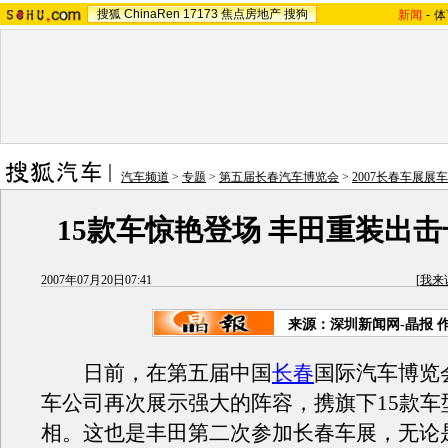
搜狐
ChinaRen
17173
焦点房地产
搜狗
新闻
-
体
汽车频道
>
专题
>
第五届长春汽车博览会
>
2007长春车展展
15款车惊艳登场 丰田重装出
2007年07月20日07:41
[
我来
来源：深圳新闻网-晶报 
日前，在第五届中国
长春
国际汽车博览
车公司再次展示强大的阵容，携旗下15款车
相。这也是丰田第二次参加长春车展，无论