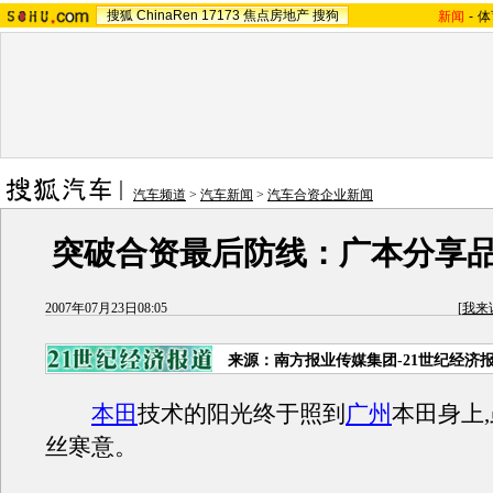
搜狐
ChinaRen
17173
焦点房地产
搜狗
新闻
-
体
汽车频道
>
汽车新闻
>
汽车合资企业新闻
突破合资最后防线：广本分享
2007年07月23日08:05
[
我来
来源：南方报业传媒集团-21世纪经济
本田
技术的阳光终于照到
广州
本田身上
丝寒意。