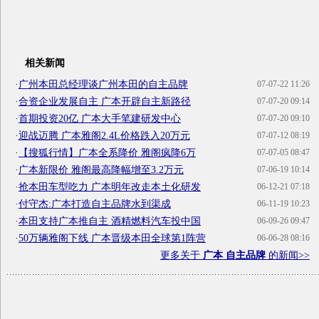
相关新闻
·
广州本田总经理谈广州本田的自主品牌
07-07-22 11:26
·
合资企业发展自主 广本开辟自主新路径
07-07-20 09:14
·
首期投资20亿 广本大手笔建研发中心
07-07-20 09:10
·
迎战迈腾 广本雅阁2.4L价格跌入20万元
07-07-12 08:19
·
【搜狐行情】广本全系降价 雅阁疯降6万
07-07-05 08:47
·
广本新限价 雅阁最高降幅增至3.2万元
07-06-19 10:14
·
抢本田车型吃力 广本明年改走本土化研发
06-12-21 07:18
·
付守杰:广本打造自主品牌水到渠成
06-11-19 10:23
·
本田支持广本推自主 酒精燃料汽车投中国
06-09-26 09:47
·
50万辆雅阁下线 广本晋级本田全球第1阵营
06-06-28 08:16
更多关于
广本 自主品牌
的新闻>>