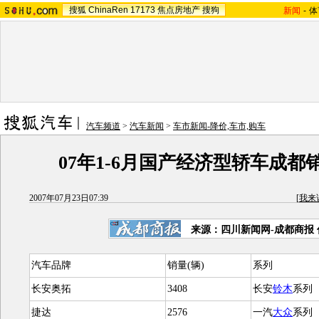
搜狐
ChinaRen
17173
焦点房地产
搜狗
新闻
-
体
汽车频道
>
汽车新闻
>
车市新闻-降价,车市,购车
07年1-6月国产经济型轿车成都
2007年07月23日07:39
[
我来
来源：四川新闻网-成都商报
汽车品牌
销量(辆)
系列
长安奥拓
3408
长安
铃木
系列
捷达
2576
一汽
大众
系列