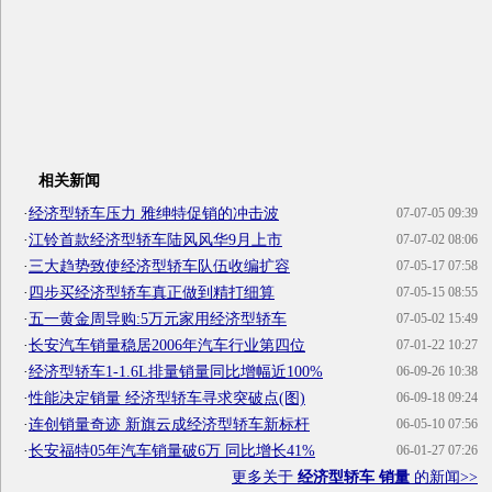
相关新闻
·
经济型轿车压力 雅绅特促销的冲击波
07-07-05 09:39
·
江铃首款经济型轿车陆风风华9月上市
07-07-02 08:06
·
三大趋势致使经济型轿车队伍收编扩容
07-05-17 07:58
·
四步买经济型轿车真正做到精打细算
07-05-15 08:55
·
五一黄金周导购:5万元家用经济型轿车
07-05-02 15:49
·
长安汽车销量稳居2006年汽车行业第四位
07-01-22 10:27
·
经济型轿车1-1.6L排量销量同比增幅近100%
06-09-26 10:38
·
性能决定销量 经济型轿车寻求突破点(图)
06-09-18 09:24
·
连创销量奇迹 新旗云成经济型轿车新标杆
06-05-10 07:56
·
长安福特05年汽车销量破6万 同比增长41%
06-01-27 07:26
更多关于
经济型轿车 销量
的新闻>>