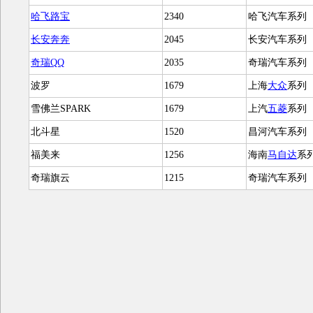
哈飞路宝
2340
哈飞汽车系列
长安奔奔
2045
长安汽车系列
奇瑞QQ
2035
奇瑞汽车系列
波罗
1679
上海
大众
系列
雪佛兰SPARK
1679
上汽
五菱
系列
北斗星
1520
昌河汽车系列
福美来
1256
海南
马自达
系
奇瑞旗云
1215
奇瑞汽车系列