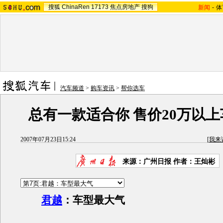
搜狐
ChinaRen
17173
焦点房地产
搜狗
新闻
-
体
汽车频道
>
购车资讯
>
帮你选车
总有一款适合你 售价20万以
2007年07月23日15:24
[
我来
来源：广州日报 作者：王灿彬
君越
：车型最大气