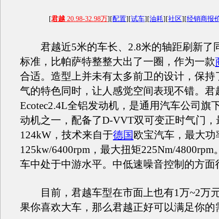
[
君越
20.98-32.98万
][
配置
][
试车
][
油耗
][
社区
][
经销商报
君越近5米的车长、2.8米的轴距刷新了
标准，比帕萨特整整大出了一圈，作为一款
合适。造型上并未有太多前卫的设计，保持
气的特色同时，让人感觉空间表现不错。君
Ecotec2.4L全铝发动机，是通用汽车公司
动机之一，配备了D-VVT双可变正时气门
124kW，技术来自于
德国
欧宝汽车，最大功
125kw/6400rpm，最大扭矩225Nm/4800
车中处于中游水平。中低速噪音控制的方面
目前，君越车型在市面上也有1万~2万
果你喜欢大车，那么君越正好可以满足你的