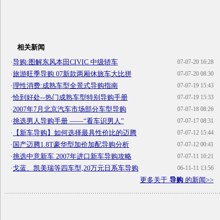
相关新闻
·
导购:图解东风本田CIVIC 中级轿车
07-07-20 16:28
·
旅游旺季导购 07新款两厢休旅车大比拼
07-07-20 08:30
·
理性消费:成熟车型全景式导购指南
07-07-19 15:43
·
恰到好处--热门成熟车型特别导购手册
07-07-19 15:33
·
2007年7月北京汽车市场部分车型导购
07-07-18 08:26
·
挑选男人导购手册 ——“看车识男人”
07-07-17 08:31
·
【新车导购】如何选择最具性价比的迈腾
07-07-12 15:44
·
国产迈腾1.8T豪华型加价加配导购分析
07-07-12 00:41
·
挑选中意新车 2007年进口新车导购攻略
07-07-11 10:21
·
戈蓝、凯美瑞等四车型,20万元日系车导购
06-11-11 13:56
更多关于
导购
的新闻>>