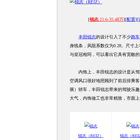
[
锐志
21.6-35.48万
][
配置
][
丰田锐志
的设计引入了不少
跑车
身线条，风阻系数仅为0.28。尺寸上
与皇冠相同，可以看出它具有宽敞的
内饰上，丰田锐志的设计是从驾驶
空调风口很好地照顾到了前后排乘客
驱）轿车，丰田锐志带来的驾驶乐趣
大气，内饰做工也非常精致，市面上
锐志（REIZ）
锐志（REI