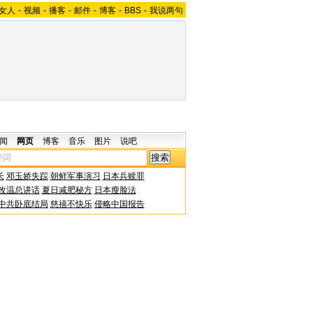
女人
-
视频
-
播客
-
邮件
-
博客
-
BBS
-
我说两句
闻
网页
博客
音乐
图片
说吧
长
邓玉娇失踪
朝鲜军事演习
日本兵赎罪
改温总讲话
夏日减肥秘方
日本瘦脸法
中共卧底结局
慈禧不快乐
侵略中国报告