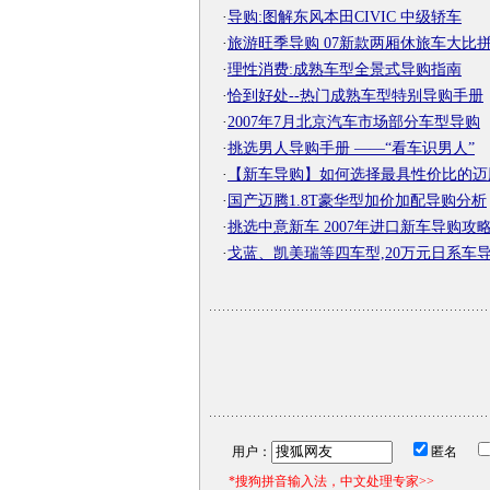
·
导购:图解东风本田CIVIC 中级轿车
·
旅游旺季导购 07新款两厢休旅车大比
·
理性消费:成熟车型全景式导购指南
·
恰到好处--热门成熟车型特别导购手册
·
2007年7月北京汽车市场部分车型导购
·
挑选男人导购手册 ——“看车识男人”
·
【新车导购】如何选择最具性价比的迈
·
国产迈腾1.8T豪华型加价加配导购分析
·
挑选中意新车 2007年进口新车导购攻
·
戈蓝、凯美瑞等四车型,20万元日系车
用户：
匿名
*搜狗拼音输入法，中文处理专家>>