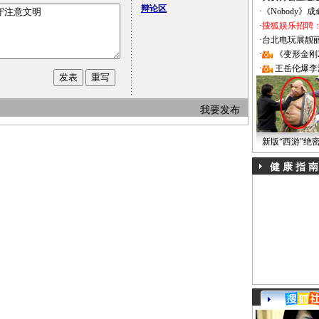
辩论区
·
《Nobody》
·
搜狐娱乐招聘
·
台北电玩展靓丽Sh
·
《变形金刚
·
王岳伦爆李
我要发布
新版“西游”绝
健 康 指 南