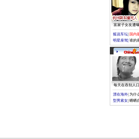
富家子女友遭
狐说车坛
|
国内
明星座驾
|
谁的
每天在吞别人
漂在海外
|
为什
型男索女
|
晒晒