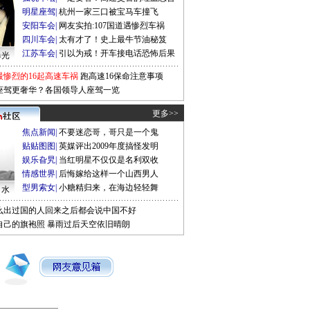
明星座驾
|
杭州一家三口被宝马车撞飞
安阳车会
|
网友实拍:107国道遇惨烈车祸
四川车会
|
太有才了！史上最牛节油秘笈
江苏车会
|
引以为戒！开车接电话恐怖后果
曝光
最惨烈的16起高速车祸
跑高速16保命注意事项
座驾更奢华？各国领导人座驾一览
更多>>
焦点新闻
|
不要迷恋哥，哥只是一个鬼
贴贴图图
|
英媒评出2009年度搞怪发明
娱乐旮旯
|
当红明星不仅仅是名利双收
情感世界
|
后悔嫁给这样一个山西男人
型男索女
|
小糖精归来，在海边轻轻舞
口水
么出过国的人回来之后都会说中国不好
自己的旗袍照
暴雨过后天空依旧晴朗