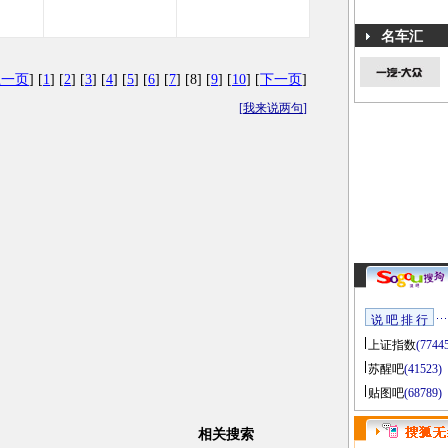
名车汇
上一页
] [
1
] [
2
] [
3
] [
4
] [
5
] [
6
] [
7
] [8] [
9
] [
10
] [
下一页
]
[
我来说两句
]
说 吧 排 行
上证指数
(7744
苏醒吧
(41523)
贴图吧
(68789)
相关搜索