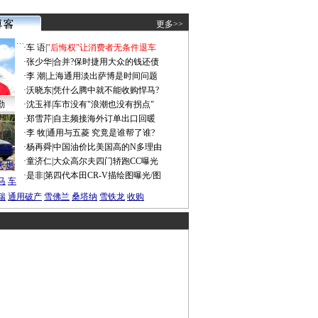
更多>>
·
车 语
|
"后悔权"让消费者无条件退车
·
张少华
|
合并?保时捷用大众的钱还债
·
李 潮
|
上海通用淡出萨博是时间问题
·
沃晓东
|
凭什么腾中就不能收购悍马?
勤
·
沈玉祥
|
车市没有"浪潮也没有拐点"
·
郑雪芹
|
自主频接海外订单出口回暖
·
李 牧
|
通用与五菱 究竟是谁帮了谁?
谍照
·
杨再舜
|
中国油价比美国高的N多理由
船税
·
童济仁
|
大众高尔夫四门轿跑CC曝光
沃
燃
·
是非
|
第四代本田CR-V描绘图曝光/图
马
车
瑞
通用破产
雪佛兰
桑塔纳
雪铁龙
收购