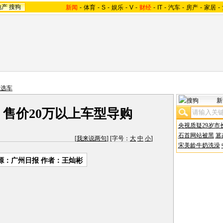
地产
搜狗
新闻
-
体育
-
S
-
娱乐
-
V
-
财经
-
IT
-
汽车
-
房产
-
家居
-
你选车
新
 售价20万以上车型导购
央视质疑29岁市
石首网站被黑
篡
[
我来说两句
] [字号：
大
中
小
]
宋美龄牛奶洗澡
源：广州日报 作者：王灿彬