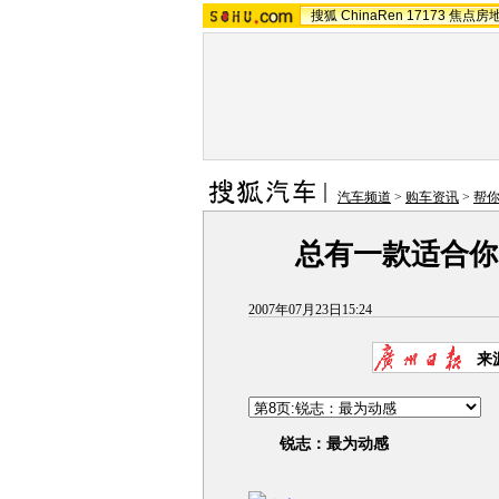
搜狐
ChinaRen
17173
焦点房
汽车频道
>
购车资讯
>
帮
总有一款适合你
2007年07月23日15:24
来
锐志：最为动感