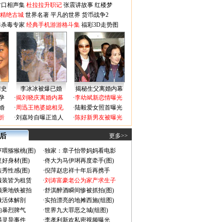
对口相声集
杜拉拉升职记
张震讲故事
红楼梦
-精绝古城
世界名著
平凡的世界
货币战争2
毒杀毒专家
经典手机游游格斗集
福彩3D走势图
情史
李冰冰被爆已婚
揭秘生父离婚内幕
孕
·
揭刘晓庆离婚内幕
·
李幼斌新恋情曝光
婚
·
周迅王艳婆媳相见
·
陆毅爱女照首曝光
折
·
刘嘉玲自曝正造人
·
陈好新男友被曝光
 后
更多>>
喂猕猴桃(图)
·
独家：章子怡带妈妈看电影
好身材(图)
·
佟大为马伊琍再度牵手(图)
秀性感(图)
·
倪萍赵忠祥十年后再携手
服装皆为租赁
·
刘涛富豪老公为家产求生子
颜乘地铁被拍
·
舒淇醉酒瞬间惨被抓拍(图)
做活体解剖
·
实拍漂亮的地摊西施(组图)
的暴烈脾气
·
世界九大罪恶之城(组图)
遇灵异事件
·
李孝利新欢私密视频曝光