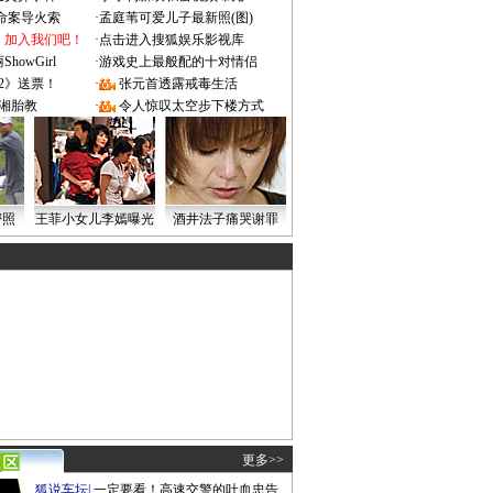
成命案导火索
·
孟庭苇可爱儿子最新照(图)
：加入我们吧！
·
点击进入搜狐娱乐影视库
owGirl
·
游戏史上最般配的十对情侣
2》送票！
·
张元首透露戒毒生活
湘胎教
·
令人惊叹太空步下楼方式
密照
王菲小女儿李嫣曝光
酒井法子痛哭谢罪
更多>>
狐说车坛
|
一定要看！高速交警的吐血忠告