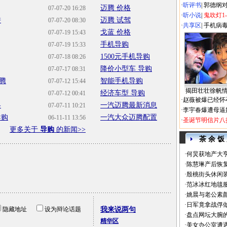
·
听评书
|
郭德纲
迈腾 价格
07-07-20 16:28
·
听小说
|
鬼吹灯1
拼
迈腾 试驾
07-07-20 08:30
·
共享区
|
手机病
戈蓝 价格
07-07-19 15:43
手机导购
07-07-19 15:33
1500元手机导购
07-07-18 08:26
降价小型车 导购
07-07-17 08:31
腾
智能手机导购
07-07-12 15:44
揭田壮壮徐帆
经济车型 导购
07-07-12 00:41
·
赵薇被爆已经怀
略
一汽迈腾最新消息
07-07-11 10:21
·
李宇春爆遭母逼
导购
一汽大众迈腾配置
06-11-11 13:56
·
圣诞节明信片八
更多关于
导购
的新闻>>
茶 余 饭
·
何炅获地产大亨
·
陈慧琳产后恢复
·
殷桃街头休闲装
·
范冰冰红地毯
·
姚晨与老公素
·
日军竟拿战俘
隐藏地址
设为辩论话题
我来说两句
·
盘点网坛大腕
精华区
·
美女办公室遭