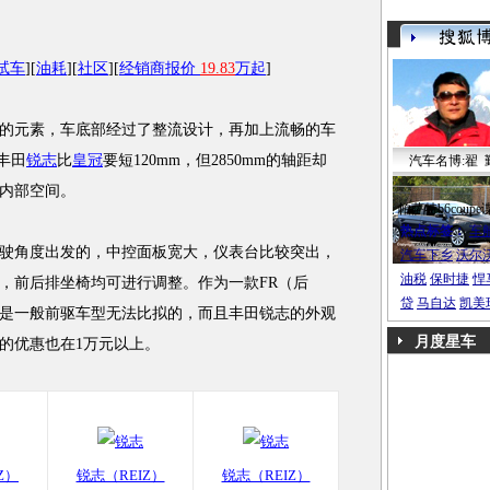
试车
][
油耗
][
社区
][
经销商报价
19.83
万起
]
的元素，车底部经过了整流设计，再加上流畅的车
丰田
锐志
比
皇冠
要短120mm，但2850mm的轴距却
汽车名博:翟 
内部空间。
帕萨特b6coupe
热点标签：
车
角度出发的，中控面板宽大，仪表台比较突出，
汽车下乡
沃尔
油税
保时捷
悍
，前后排坐椅均可进行调整。作为一款FR（后
贷
马自达
凯美
是一般前驱车型无法比拟的，而且丰田锐志的外观
月度星车
的优惠也在1万元以上。
Z）
锐志（REIZ）
锐志（REIZ）