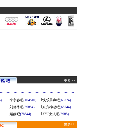
说 吧
更多>>
5)
李宇春吧
(104510)
快乐男声吧
(68574)
刘德华吧
(69854)
东方神起吧
(65744)
婚姻吧
(78544)
37℃女人吧
(6985)
更多>>