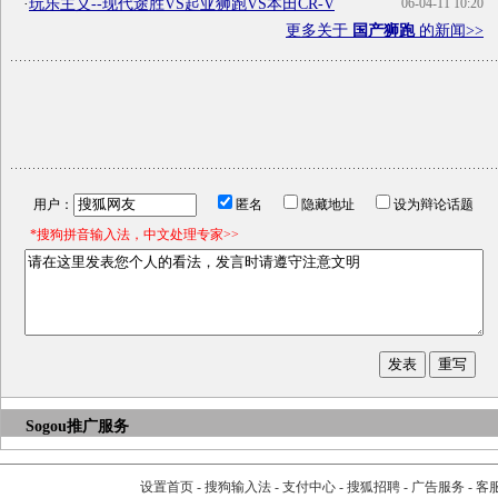
·
玩乐主义--现代途胜VS起亚狮跑VS本田CR-V
06-04-11 10:20
更多关于
国产狮跑
的新闻>>
用户：
匿名
隐藏地址
设为辩论话题
*搜狗拼音输入法，中文处理专家>>
Sogou推广服务
设置首页
-
搜狗输入法
-
支付中心
-
搜狐招聘
-
广告服务
-
客