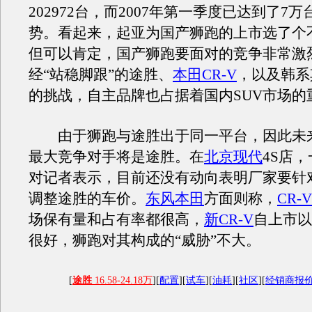
202972台，而2007年第一季度已达到了7
势。看起来，起亚为国产狮跑的上市选了个
但可以肯定，国产狮跑要面对的竞争非常激
经“站稳脚跟”的途胜、
本田CR-V
，以及韩系
的挑战，自主品牌也占据着国内SUV市场的
由于狮跑与途胜出于同一平台，因此未
最大竞争对手将是途胜。在
北京现代
4S店
对记者表示，目前还没有动向表明厂家要针
调整途胜的车价。
东风本田
方面则称，
CR-V
场保有量和占有率都很高，
新CR-V
自上市以
很好，狮跑对其构成的“威胁”不大。
[
途胜
16.58-24.18万
][
配置
][
试车
][
油耗
][
社区
][
经销商报