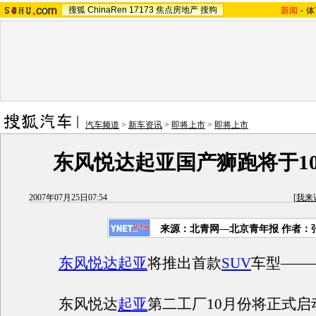
搜狐
ChinaRen
17173
焦点房地产
搜狗
新闻
-
体
汽车频道
>
新车资讯
>
即将上市
>
即将上市
东风悦达起亚国产狮跑将于1
2007年07月25日07:54
[
我来
来源：北青网—北京青年报 作者：
东风悦达起亚
将推出首款
SUV
车型——
东风悦达
起亚
第二工厂10月份将正式启