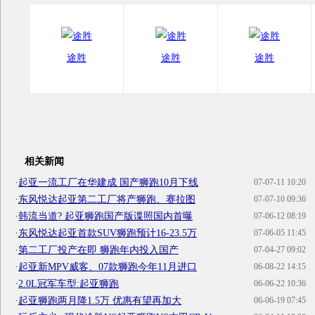
途胜
途胜
途胜
相关新闻
·
起亚一流工厂在华建成 国产狮跑10月下线
07-07-11 10:20
·
东风悦达起亚第二工厂将产狮跑、赛拉图
07-07-10 09:36
·
韩流当道? 起亚狮跑国产版谍照国内首曝
07-06-12 08:19
·
东风悦达起亚首款SUV狮跑预计16-23.5万
07-06-05 11:45
·
第二工厂投产在即 狮跑年内投入国产
07-04-27 09:02
·
起亚新MPV威客、07款狮跑今年11月进口
06-08-22 14:15
·
2.0L冠军车型:起亚狮跑
06-06-22 10:36
·
起亚狮跑两月降1.5万 优惠有望再加大
06-06-19 07:45