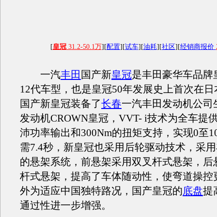
[
皇冠
31.2-50.1万
][
配置
][
试车
][
油耗
][
社区
][
经销商报价
一汽
丰田
国产新
皇冠
是丰田豪华车品牌
12代车型，也是皇冠50年发展史上首次在
国产新皇冠装备了
长春
一汽丰田发动机公司生产
发动机CROWN皇冠，VVT- i技术为全车提供
沛功率输出和300Nm的扭矩支持，实现0至10
需7.4秒，新皇冠也采用后轮驱动技术，采
的悬架系统，前悬架采用双叉杆式悬架，后
杆式悬架，提高了车体随动性，使弯道操控
外为适应中国独特路况，国产皇冠的
底盘
提
通过性进一步增强。