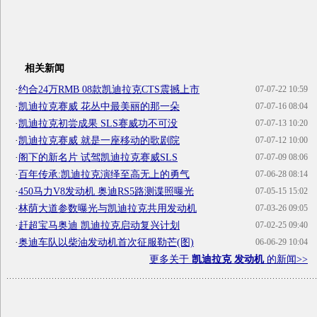
相关新闻
·
约合24万RMB 08款凯迪拉克CTS震撼上市
07-07-22 10:59
·
凯迪拉克赛威 花丛中最美丽的那一朵
07-07-16 08:04
·
凯迪拉克初尝成果 SLS赛威功不可没
07-07-13 10:20
·
凯迪拉克赛威 就是一座移动的歌剧院
07-07-12 10:00
·
阁下的新名片 试驾凯迪拉克赛威SLS
07-07-09 08:06
·
百年传承:凯迪拉克演绎至高无上的勇气
07-06-28 08:14
·
450马力V8发动机 奥迪RS5路测谍照曝光
07-05-15 15:02
·
林荫大道参数曝光与凯迪拉克共用发动机
07-03-26 09:05
·
赶超宝马奥迪 凯迪拉克启动复兴计划
07-02-25 09:40
·
奥迪车队以柴油发动机首次征服勒芒(图)
06-06-29 10:04
更多关于
凯迪拉克 发动机
的新闻>>