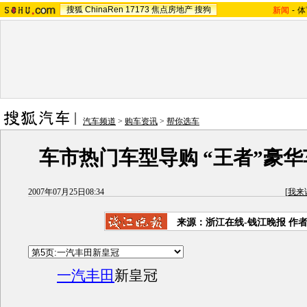
搜狐
ChinaRen
17173
焦点房地产
搜狗
新闻
-
体
汽车频道
>
购车资讯
>
帮你选车
车市热门车型导购 “王者”豪
2007年07月25日08:34
[
我来
来源：浙江在线-钱江晚报 作
一汽丰田
新皇冠