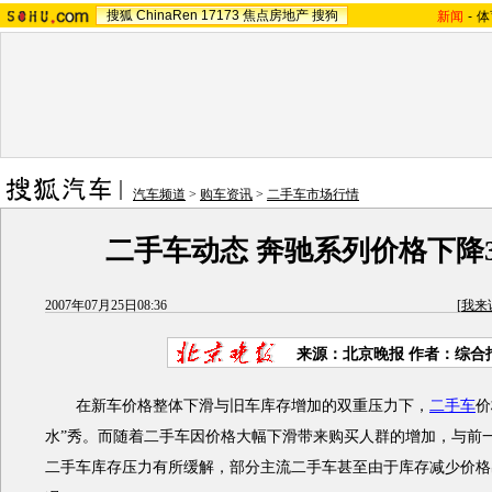
搜狐
ChinaRen
17173
焦点房地产
搜狗
新闻
-
体
汽车频道
>
购车资讯
>
二手车市场行情
二手车动态 奔驰系列价格下降3
2007年07月25日08:36
[
我来
来源：北京晚报 作者：综合
在新车价格整体下滑与旧车库存增加的双重压力下，
二手车
价
水”秀。而随着二手车因价格大幅下滑带来购买人群的增加，与前
二手车库存压力有所缓解，部分主流二手车甚至由于库存减少价格