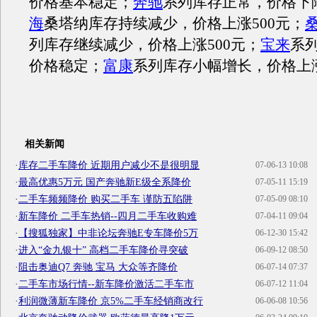
价格基本稳定；
奔驰
系列库存正常，价格下降
海
桑塔纳库存持续减少，价格上涨500元；
桑
列库存继续减少，价格上涨500元；
宝来
系
价格稳定；
富康
系列库存小幅增长，价格上涨
相关新闻
·
库存二手车降价 近期用户减少不是很明显
07-06-13 10:08
·
最高优惠5万元 国产奔驰新E级全系降价
07-05-11 15:19
·
二手车频频降价 购买二手车 谨防五陷阱
07-05-09 08:10
·
新车降价 二手车热销--四月二手车收购难
07-04-11 09:04
·
【搜狐独家】中非论坛奔驰E专车降价5万
06-12-30 15:42
·
进入“金九银十” 高档二手车降价寻突破
06-09-12 08:50
·
阻击奥迪Q7 奔驰 宝马 大众等齐降价
06-07-14 07:37
·
二手车市场行情--新车降价激活二手车市
06-07-12 11:04
·
利润微薄新车降价 京5%二手车经销商改行
06-06-08 10:56