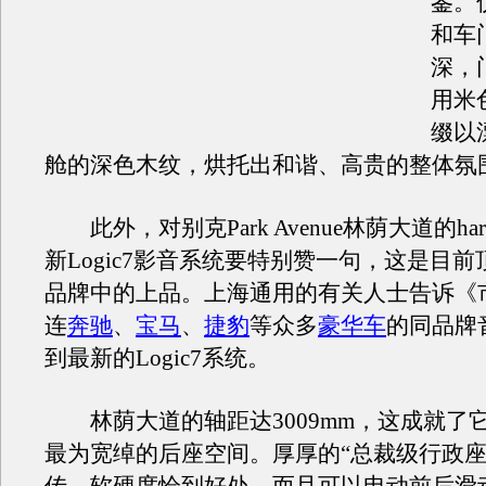
鉴。
和车
深，
用米
缀以
舱的深色木纹，烘托出和谐、高贵的整体氛
此外，对别克Park Avenue林荫大道的harma
新Logic7影音系统要特别赞一句，这是目
品牌中的上品。上海通用的有关人士告诉《
连
奔驰
、
宝马
、
捷豹
等众多
豪华车
的同品牌
到最新的Logic7系统。
林荫大道的轴距达3009mm，这成就了
最为宽绰的后座空间。厚厚的“总裁级行政座