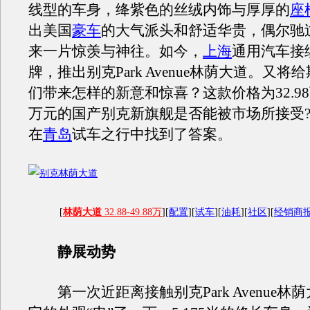
线型的车身，绛紫色的丝绒内饰与厚厚的
座
出美国
豪车
的大气派头和舒适华贵，偶尔驰
来一片惊羡与神往。如今，
上海
通用汽车接
牌，推出别克Park Avenue林荫大道。又
们带来怎样的新意和惊喜？这款价格为32.98万
万元的国产别克新旗舰是否能被市场所接受
在
青岛
试车之行中找到了答案。
[
林荫大道
32.88-49.88万
][
配置
][
试车
][
油耗
][
社区
][
经销商
静展动势
第一次近距离接触别克Park Avenue林