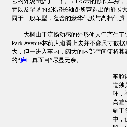
它的外观“电”了一下。5.175米的修长车身，
宽以及罕见的3米超长轴距所营造出的舒展
同于一般车型，蕴含的豪华气派与高档气质
大概由于流畅动感的外形使人们产生了
Park Avenue林荫大道看上去并不像尺寸
大，但一进入车内，阔大的内部空间便将其
的“
庐山
真面目”尽显无余。
车舱
道独
环，
高雅
融于
中，