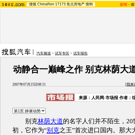
搜狐
ChinaRen
17173
焦点房地产
搜狗
新闻
-
体
汽车频道
>
试车专区
>
试车报告
动静合一巅峰之作 别克林荫大
2007年07月25日08:51
[
我来
来源：人民网-市场报 作者：
别克
林荫大道
的名字人们并不陌生，20
初，它作为“
别克
之王”首次进口国内。那大