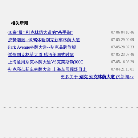
相关新闻
·
10宗“最” 别克林荫大道的“杀手锏”
07-06-04 10:46
·
虎势汹汹--试驾体验别克新车林荫大道
07-05-29 09:09
·
Park Avenue林荫大道--别克品牌旗舰
07-05-28 07:33
·
试驾别克林荫大道 感悟美国式时髦
07-05-23 07:46
·
上海通用别克林荫大道VS克莱斯勒300C
07-05-16 08:29
·
别克亮点新车林荫大道 上海车展现场目击
07-04-21 13:01
更多关于
别克 别克林荫大道
的新闻>>