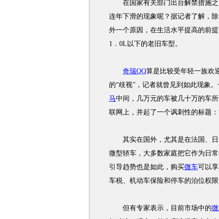
在国家有关部门出台解禁措施之后
连年下滑的现象呢？据记者了解，除
外一个原因，在生活水平提高的前提
1．0L以下的老旧车型。
奇瑞QQ
算是比较受年轻一族欢
的“歧视”，记者就曾见到如此现象
马
中间，几万元的车被几十万的车所
联网上，并起了一个讽刺性的标题：
其实在国外，尤其是在法国、日本
微型轿车，大多数家庭把它作为日常
引导趋势也是如此，购买
微车
可以享
车税、机动车保险和停车的泊位权限
但有专家表示，目前市场中的
微