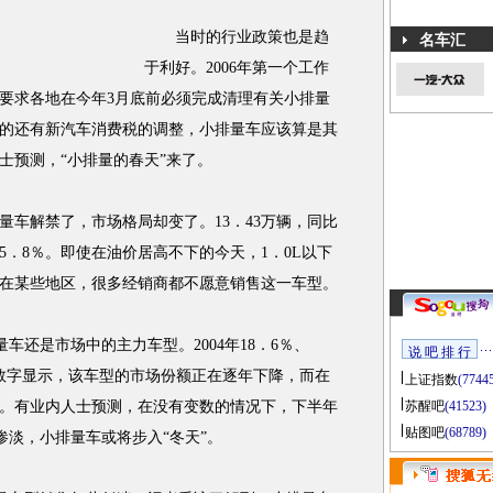
当时的行业政策也是趋
名车汇
于利好。2006年第一个工作
要求各地在今年3月底前必须完成清理有关小排量
的还有新汽车消费税的调整，小排量车应该算是其
士预测，“小排量的春天”来了。
解禁了，市场格局却变了。13．43万辆，同比
的5．8％。即使在油价居高不下的今天，1．0L以下
在某些地区，很多经销商都不愿意销售这一车型。
还是市场中的主力车型。2004年18．6％、
说 吧 排 行
57％，数字显示，该车型的市场份额正在逐年下降，而在
上证指数
(7744
。有业内人士预测，在没有变数的情况下，下半年
苏醒吧
(41523)
贴图吧
(68789)
惨淡，小排量车或将步入“冬天”。