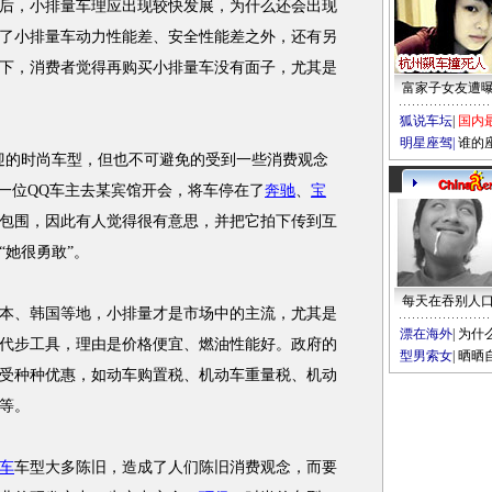
，小排量车理应出现较快发展，为什么还会出现
了小排量车动力性能差、安全性能差之外，还有另
下，消费者觉得再购买小排量车没有面子，尤其是
富家子女友遭
狐说车坛
|
国内
明星座驾
|
谁的
迎的时尚车型，但也不可避免的受到一些消费观念
。一位QQ车主去某宾馆开会，将车停在了
奔驰
、
宝
包围，因此有人觉得很有意思，并把它拍下传到互
“她很勇敢”。
每天在吞别人
、韩国等地，小排量才是市场中的主流，尤其是
漂在海外
|
为什
代步工具，理由是价格便宜、燃油性能好。政府的
型男索女
|
晒晒
受种种优惠，如动车购置税、机动车重量税、机动
等。
车
车型大多陈旧，造成了人们陈旧消费观念，而要