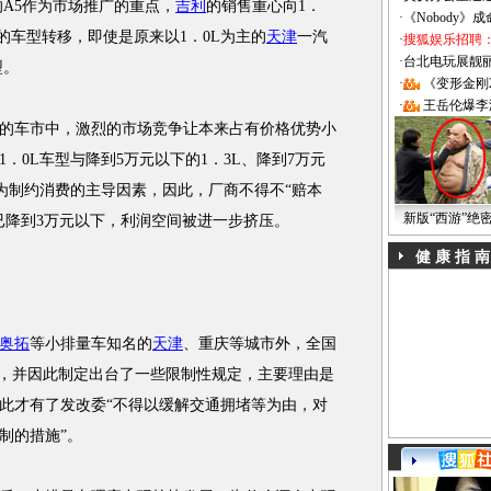
的A5作为市场推广的重点，
吉利
的销售重心向1．
·
《Nobody》
的车型转移，即使是原来以1．0L为主的
天津
一汽
·
搜狐娱乐招聘
·
台北电玩展靓丽Sh
型。
·
《变形金刚
·
王岳伦爆李
车市中，激烈的市场竞争让本来占有价格优势小
．0L车型与降到5万元以下的1．3L、降到7万元
成为制约消费的主导因素，因此，厂商不得不“赔本
新版“西游”绝
已降到3万元以下，利润空间被进一步挤压。
健 康 指 南
奥拓
等小排量车知名的
天津
、重庆等城市外，全国
措施，并因此制定出台了一些限制性规定，主要理由是
此才有了发改委“不得以缓解交通拥堵等为由，对
制的措施”。