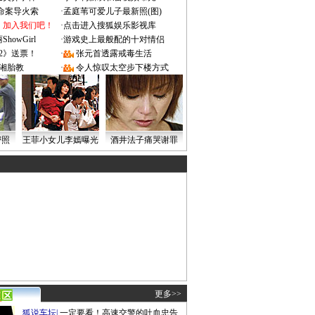
成命案导火索
·
孟庭苇可爱儿子最新照(图)
：加入我们吧！
·
点击进入搜狐娱乐影视库
owGirl
·
游戏史上最般配的十对情侣
2》送票！
·
张元首透露戒毒生活
湘胎教
·
令人惊叹太空步下楼方式
密照
王菲小女儿李嫣曝光
酒井法子痛哭谢罪
更多>>
狐说车坛
|
一定要看！高速交警的吐血忠告