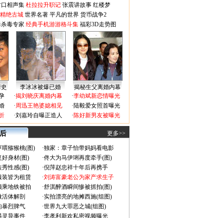
对口相声集
杜拉拉升职记
张震讲故事
红楼梦
-精绝古城
世界名著
平凡的世界
货币战争2
毒杀毒专家
经典手机游游格斗集
福彩3D走势图
情史
李冰冰被爆已婚
揭秘生父离婚内幕
孕
·
揭刘晓庆离婚内幕
·
李幼斌新恋情曝光
婚
·
周迅王艳婆媳相见
·
陆毅爱女照首曝光
折
·
刘嘉玲自曝正造人
·
陈好新男友被曝光
 后
更多>>
喂猕猴桃(图)
·
独家：章子怡带妈妈看电影
好身材(图)
·
佟大为马伊琍再度牵手(图)
秀性感(图)
·
倪萍赵忠祥十年后再携手
服装皆为租赁
·
刘涛富豪老公为家产求生子
颜乘地铁被拍
·
舒淇醉酒瞬间惨被抓拍(图)
做活体解剖
·
实拍漂亮的地摊西施(组图)
的暴烈脾气
·
世界九大罪恶之城(组图)
遇灵异事件
·
李孝利新欢私密视频曝光