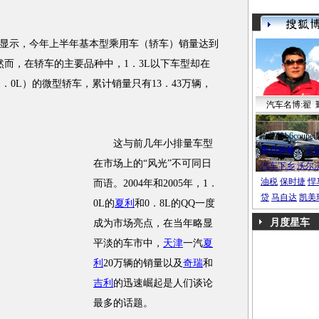
示，今年上半年基本型乘用车（轿车）销量达到
％，然而，在轿车的主要品种中，1．3L以下车型却在
．0L）的微型轿车，累计销量只有13．43万辆，
汽车名博:翟 
帕萨特b6coupe
这与前几年小排量车型
热点标签：
车
在市场上的“
风光
”不可同日
汽车下乡
沃尔
油税
保时捷
悍
而语。2004年和2005年，1．
贷
马自达
凯美
0L的
夏利
和0．8L的QQ一度
月度星车
成为市场亮点，在当年略显
平淡的车市中，
天津
一汽
夏
利
20万辆的销量以及
奇瑞
和
吉利
的迅速崛起是人们谈论
最多的话题。