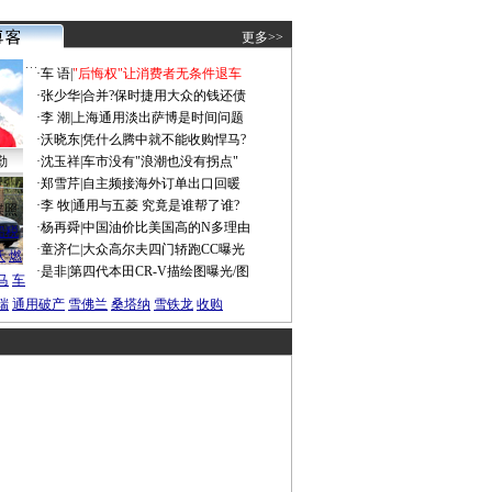
更多>>
·
车 语
|
"后悔权"让消费者无条件退车
·
张少华
|
合并?保时捷用大众的钱还债
·
李 潮
|
上海通用淡出萨博是时间问题
·
沃晓东
|
凭什么腾中就不能收购悍马?
勤
·
沈玉祥
|
车市没有"浪潮也没有拐点"
·
郑雪芹
|
自主频接海外订单出口回暖
·
李 牧
|
通用与五菱 究竟是谁帮了谁?
谍照
·
杨再舜
|
中国油价比美国高的N多理由
船税
·
童济仁
|
大众高尔夫四门轿跑CC曝光
沃
燃
·
是非
|
第四代本田CR-V描绘图曝光/图
马
车
瑞
通用破产
雪佛兰
桑塔纳
雪铁龙
收购