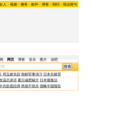
女人
-
视频
-
播客
-
邮件
-
博客
-
BBS
-
我说两句
闻
网页
博客
音乐
图片
说吧
长
邓玉娇失踪
朝鲜军事演习
日本兵赎罪
改温总讲话
夏日减肥秘方
日本瘦脸法
中共卧底结局
慈禧不快乐
侵略中国报告