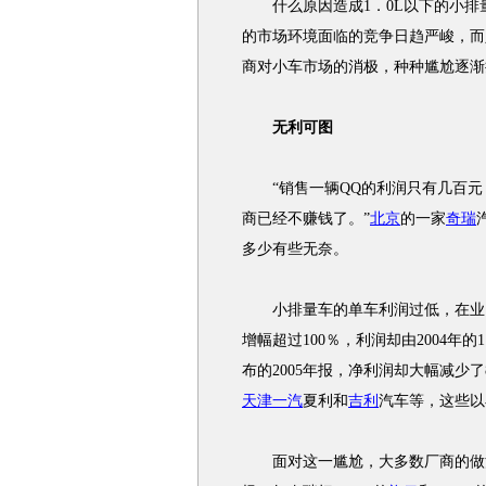
什么原因造成1．0L以下的小排
的市场环境面临的竞争日趋严峻，而
商对小车市场的消极，种种尴尬逐渐
无利可图
“销售一辆QQ的利润只有几百元
商已经不赚钱了。”
北京
的一家
奇瑞
多少有些无奈。
小排量车的单车利润过低，在业
增幅超过100％，利润却由2004年的
布的2005年报，净利润却大幅减少
天津一汽
夏利和
吉利
汽车等，这些以
面对这一尴尬，大多数厂商的做法