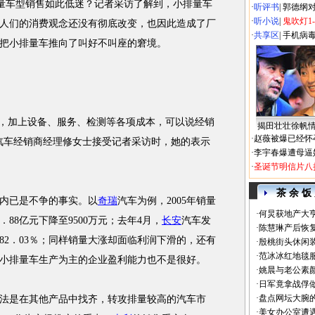
量车型销售如此低迷？记者采访了解到，小排量车
·
听评书
|
郭德纲
·
听小说
|
鬼吹灯1
人们的消费观念还没有彻底改变，也因此造成了厂
·
共享区
|
手机病
把小排量车推向了叫好不叫座的窘境。
，加上设备、服务、检测等各项成本，可以说经销
揭田壮壮徐帆
·
赵薇被爆已经怀
汽车经销商经理修女士接受记者采访时，她的表示
·
李宇春爆遭母逼
·
圣诞节明信片八
茶 余 饭
内已是不争的事实。以
奇瑞
汽车为例，2005年销量
·
何炅获地产大亨
1．88亿元下降至9500万元；去年4月，
长安
汽车发
·
陈慧琳产后恢复
了82．03％；同样销量大涨却面临利润下滑的，还有
·
殷桃街头休闲装
·
范冰冰红地毯
小排量车生产为主的企业盈利能力也不是很好。
·
姚晨与老公素
·
日军竟拿战俘
·
盘点网坛大腕
是在其他产品中找齐，转攻排量较高的汽车市
·
美女办公室遭