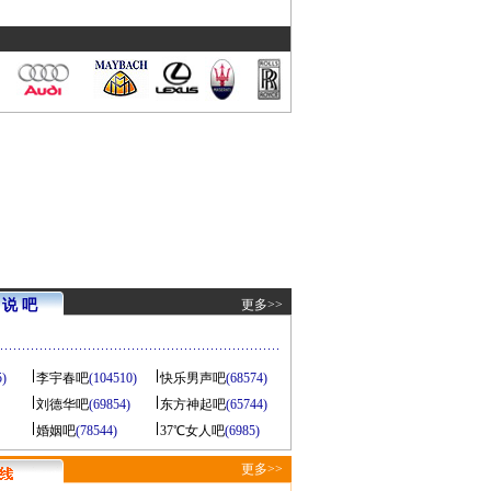
说 吧
更多>>
5)
李宇春吧
(104510)
快乐男声吧
(68574)
刘德华吧
(69854)
东方神起吧
(65744)
婚姻吧
(78544)
37℃女人吧
(6985)
更多>>