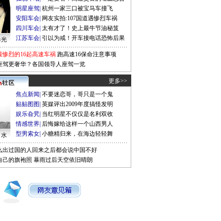
明星座驾
|
杭州一家三口被宝马车撞飞
安阳车会
|
网友实拍:107国道遇惨烈车祸
四川车会
|
太有才了！史上最牛节油秘笈
江苏车会
|
引以为戒！开车接电话恐怖后果
曝光
最惨烈的16起高速车祸
跑高速16保命注意事项
座驾更奢华？各国领导人座驾一览
更多>>
焦点新闻
|
不要迷恋哥，哥只是一个鬼
贴贴图图
|
英媒评出2009年度搞怪发明
娱乐旮旯
|
当红明星不仅仅是名利双收
情感世界
|
后悔嫁给这样一个山西男人
型男索女
|
小糖精归来，在海边轻轻舞
口水
么出过国的人回来之后都会说中国不好
自己的旗袍照
暴雨过后天空依旧晴朗