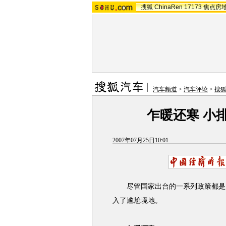
搜狐
ChinaRen
17173
焦点房
汽车频道
>
汽车评论
>
搜
乍暖还寒 小
2007年07月25日10:01
尽管国家出台的一系列政策都是趋
入了尴尬境地。