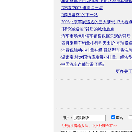
·
车企整体上市为何求 上市路漫漫其修
·
“狩猎”2007 谁将是王者
·
“超级坦克”的下一站
·
2006北京车展追逐的三大梦想 13大看
·
“降价减速论”背后的诚信尴尬
·
汽车市场:8月轿车销售数据乐观的背后
·
四月乘用车销量排行昨天出炉 奇瑞紧
·
消费税触动小排量神经 经济型车将洗
·
温家宝:针对国情应发展小排量、经济
·
中国汽车产能过剩了吗?
更多关
用户：
匿名
*搜狗拼音输入法，中文处理专家>>