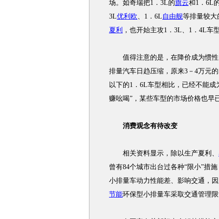
场。如奇瑞把1．3L的
旗云
和1．6L
3L
优利欧
、1．6L
自由舰
等排量较大
夏利
，也开始主攻1．3L、1．4L车
值得注意的是，在降价成为惯性的
排量汽车日趋压缩，原来3－4万元的1
以下的1．6L车型相比，已经不能
赚吆喝”，某些车型的市场价格也早
消费观念有待改变
相关资料显示，除以生产夏利、
曾有84个城市出台过各种“限小”
小排量车动力性能差、影响交通，因
节能
环保型小排量车采取交通管理限