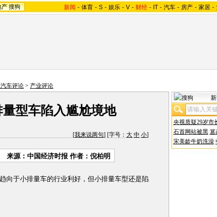
地产
搜狗
新闻
-
体育
-
S
-
娱乐
-
V
-
财经
-
IT
-
汽车
-
房产
-
家居
-
狐汽车评论
>
产业评论
新
排量型车陷入尴尬境地
央视质疑29岁市
石首网站被黑
篡
[
我来说两句
] [字号：
大
中
小
]
宋美龄牛奶洗澡
来源：中国经济时报 作者：倪柏明
向于小排量车的行业利好，但小排量车型还是陷