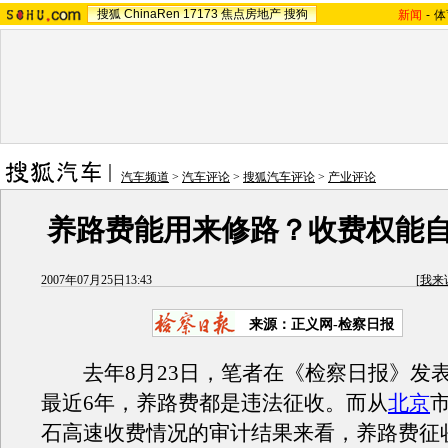
搜狐
ChinaRen
17173
焦点房地产
搜狗
新闻
-
体
汽车频道
>
汽车评论
>
搜狐汽车评论
>
产业评论
养路费能用来修路？收费权能
2007年07月25日13:43
[
我来
来源：正义网-检察日报
去年8月23日，笔者在《检察日报》发
最近6年，养路费都是违法征收。而从
北京
石高速收费情况的审计结果来看，养路费征