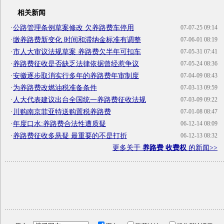
相关新闻
·
公路管理条例草案修改 欠养路费车停用
07-07-25 09:14
·
缴养路费新变化 时间和滞纳金标准有调整
07-06-01 08:19
·
市人大审议法规草案 养路费欠半年可扣车
07-05-31 07:41
·
养路费征收是否缺乏法律依据曾经惹争议
07-05-24 08:36
·
安徽逐步取消实行多年的养路费年审制度
07-04-09 08:43
·
为养路费改燃油税准备条件
07-03-13 09:59
·
人大代表建议出台全国统一养路费征收法规
07-03-09 09:22
·
川购南京菲亚特送购置税养路费
07-01-08 08:47
·
年度口水:养路费合法性遭质疑
06-12-14 08:09
·
养路费征收多悬疑 最重要的不是打折
06-12-13 08:32
更多关于
养路费 收费权
的新闻>>