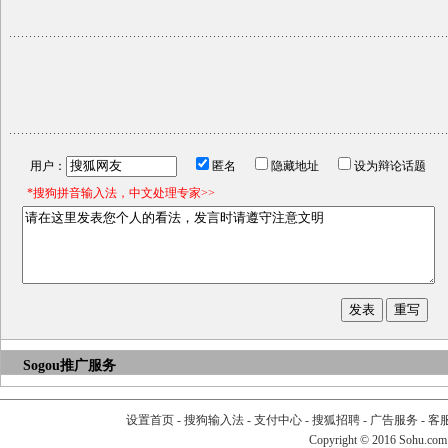
用户：
匿名
隐藏地址
设为辩论话题
*搜狗拼音输入法，中文处理专家>>
Sogou推广服务
设置首页
-
搜狗输入法
-
支付中心
-
搜狐招聘
-
广告服务
-
客
Copyright
©
2016 Sohu.com