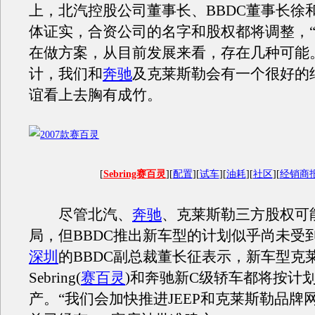
上，北汽控股公司董事长、BBDC董事长徐
体证实，合资公司的名字和股权都将调整，
在做方案，从目前发展来看，存在几种可能
计，我们和
奔驰
及克莱斯勒会有一个很好的
谊看上去胸有成竹。
[
Sebring赛百灵
][
配置
][
试车
][
油耗
][
社区
][
经销商
尽管北汽、
奔驰
、克莱斯勒三方股权可
局，但BBDC推出新车型的计划似乎尚未受
深圳
的BBDC副总裁董长征表示，新车型克
Sebring(
赛百灵
)和奔驰新C级轿车都将按计
产。“我们会加快推进JEEP和克莱斯勒品牌