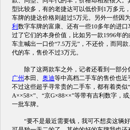
款、同型、同年代的车，价格却相差很大。
型比较多，有的老捷达可以低价到1万多元
车牌的捷达价格则超过5万元。另外一些因
利
数字车牌的富康、还有一些10多年的进口
过了它们的本身价值，比如另一款1996年
车主喊出一口价“7.5万元”，不还价，而同
代的车，售价不过3万元。
除了这两款车之外，记者还看到一部分
广州
本田、
奥迪
等中高档二手车的售价也近
不过这些超乎寻常贵的二手车，都有着类似
A××58×”、“京G×88××”等带有吉利数字
一批车牌。
“要不是最近需要钱，我可不想卖这辆好
可是独一无二的了。其他的好的车牌我也还