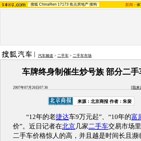
搜狐
ChinaRen
17173
焦点房地产
搜狗
新闻
-
体
汽车频道
>
二手车
>
二手车市场
车牌终身制催生炒号族 部分二手
2007年07月26日07:36
[
我来
来源：北京商报 作者：朱裴
“12年的老
捷达
车9万元起”、“10年的
富
价”。近日记者在
北京
几家
二手车
交易市场
二手车价格惊人的高，并且越是时间长且濒