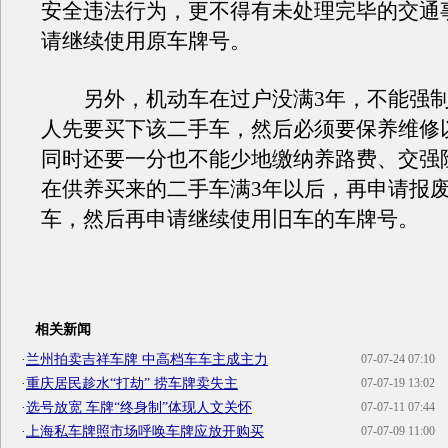
安全违法行为，更不得有未处理完毕的交通
请继续使用原车牌号。
另外，机动车在过户没满3年，不能强制
人先要买下该二手车，然后必须要保养维修
同时还要一分也不能少地缴纳养路费、交强
在供养买来的二手车满3年以后，再申请报
车，然后再申请继续使用旧车的车牌号。
相关新闻
·
兰州拍卖吉祥车牌 中高档车车主成主力
07-07-24 07:10
·
重庆居民趁水“打劫” 捞车牌卖失主
07-07-19 13:02
·
选号放宽 车牌“终身制”体现人文关怀
07-07-11 07:44
·
上海私车牌照市场呼唤车牌应放开购买
07-07-09 11:00