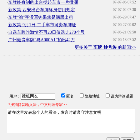
·
车牌终身制的出台搅起车市一片微澜
07-07-06 07:52
·
新政策:西安出台车牌终身使用规定
07-07-02 07:30
·
车牌“渝”字没写钩果然是辆黑出租
07-06-29 07:47
·
新政策:9月1日 二手车市可办车牌证
07-06-27 09:02
·
自选车牌昨激情不再20日仅选走270个号
07-06-21 09:50
·
广州最贵车牌“粤A000A1”拍出42万
07-06-18 07:52
更多关于
车牌 炒号族
的新闻>>
用户：
匿名
隐藏地址
设为辩论话题
*搜狗拼音输入法，中文处理专家>>