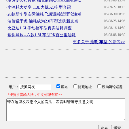
·
发改委公布数据 福克斯同类车型油耗最低
06-11-08 15:44
·
小油耗大功率 1.3L力帆520车型介绍
06-09-27 18:15
·
20款新车型实际油耗 飞度最接近理论油耗
06-08-30 08:03
·
油价猛于虎 油耗成为2.0车型选购新支点
06-08-25 14:06
·
比亚迪1.6L手动挡车型真实油耗调查
06-08-16 14:59
·
帮你导购--六款1.8L车型PK百公里油耗
06-08-08 10:39
更多关于
油耗 车型
的新闻>>
用户：
匿名
隐藏地址
设为辩论话题
*搜狗拼音输入法，中文处理专家>>