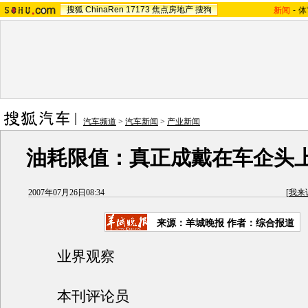
搜狐
ChinaRen
17173
焦点房地产
搜狗
新闻
-
体
汽车频道
>
汽车新闻
>
产业新闻
油耗限值：真正成戴在车企头
2007年07月26日08:34
[
我来
来源：羊城晚报 作者：综合报道
业界观察
本刊评论员