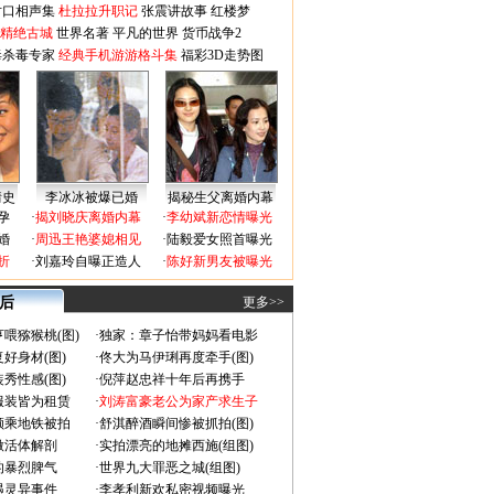
对口相声集
杜拉拉升职记
张震讲故事
红楼梦
-精绝古城
世界名著
平凡的世界
货币战争2
毒杀毒专家
经典手机游游格斗集
福彩3D走势图
情史
李冰冰被爆已婚
揭秘生父离婚内幕
孕
·
揭刘晓庆离婚内幕
·
李幼斌新恋情曝光
婚
·
周迅王艳婆媳相见
·
陆毅爱女照首曝光
折
·
刘嘉玲自曝正造人
·
陈好新男友被曝光
 后
更多>>
喂猕猴桃(图)
·
独家：章子怡带妈妈看电影
好身材(图)
·
佟大为马伊琍再度牵手(图)
秀性感(图)
·
倪萍赵忠祥十年后再携手
服装皆为租赁
·
刘涛富豪老公为家产求生子
颜乘地铁被拍
·
舒淇醉酒瞬间惨被抓拍(图)
做活体解剖
·
实拍漂亮的地摊西施(组图)
的暴烈脾气
·
世界九大罪恶之城(组图)
遇灵异事件
·
李孝利新欢私密视频曝光