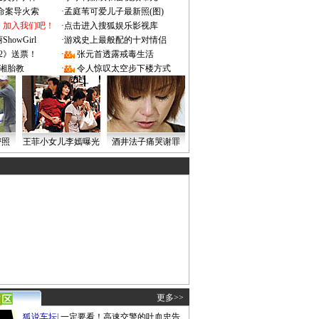
成命案导火索
·
孟庭苇可爱儿子最新照(图)
：加入我们吧！
·
点击进入搜狐娱乐影视库
owGirl
·
游戏史上最般配的十对情侣
2》送票！
·
张元首透露戒毒生活
湘胎教
·
令人惊叹太空步下楼方式
密照
王菲小女儿李嫣曝光
酒井法子痛哭谢罪
更多>>
狐说车坛
|
一定要看！高速交警的吐血忠告