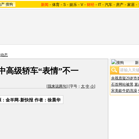
地产
搜狗
新闻
-
体育
-
S
-
娱乐
-
V
-
财经
-
IT
-
汽车
-
房产
-
家居
-
场动态
新
中高级轿车“表情”不一
央视质疑29岁市
石首网站被黑
篡
[
我来说两句
] [字号：
大
中
小
]
宋美龄牛奶洗澡
源：金羊网-新快报 作者：徐晨华