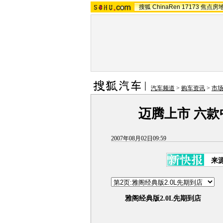
搜狐
ChinaRen
17173
焦点房
汽车频道
>
购车资讯
>
市
迈腾上市 六款
2007年08月02日09:59
来
雅阁经典版2.0L先期到店