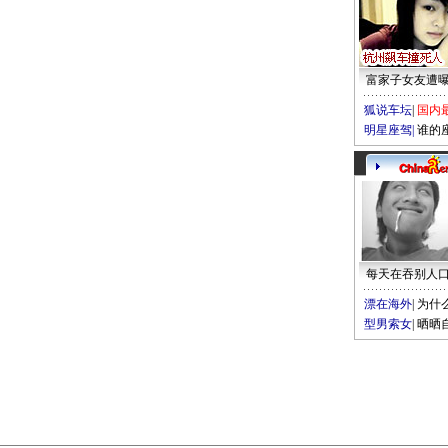
富家子女友遭
狐说车坛
|
国内
明星座驾
|
谁的
每天在吞别人
漂在海外
|
为什
型男索女
|
晒晒