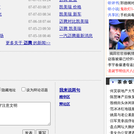
07-07-11 09:24
·
听评书
|
郭德纲
前
凯美瑞 价格
07-07-03 08:37
·
听小说
|
鬼吹灯1
光
凯美瑞 新车
07-07-03 08:34
·
共享区
|
手机病
迈腾对比凯美瑞
07-06-18 07:44
迈腾 凯美瑞
07-05-23 09:50
场
一汽迈腾最新消息
07-05-18 08:46
更多关于
迈腾
的新闻>>
揭田壮壮徐帆
·
赵薇被爆已经怀
·
李宇春爆遭母逼
·
圣诞节明信片八
茶 余 饭
隐藏地址
设为辩论话题
我来说两句
·
何炅获地产大亨
精华区
·
陈慧琳产后恢复
·
殷桃街头休闲装
辩论区
·
范冰冰红地毯
·
姚晨与老公素
·
日军竟拿战俘
·
盘点网坛大腕
·
美女办公室遭