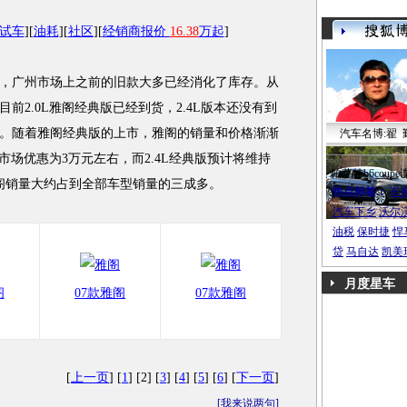
试车
][
油耗
][
社区
][
经销商报价
16.38
万起
]
广州市场上之前的旧款大多已经消化了库存。从
前2.0L雅阁经典版已经到货，2.4L版本还没有到
。随着雅阁经典版的上市，雅阁的销量和价格渐渐
汽车名博:翟 
市场优惠为3万元左右，而2.4L经典版预计将维持
帕萨特b6coupe
阁销量大约占到全部车型销量的三成多。
热点标签：
车
汽车下乡
沃尔
油税
保时捷
悍
贷
马自达
凯美
月度星车
阁
07款雅阁
07款雅阁
[
上一页
] [
1
] [2] [
3
] [
4
] [
5
] [
6
] [
下一页
]
[
我来说两句
]