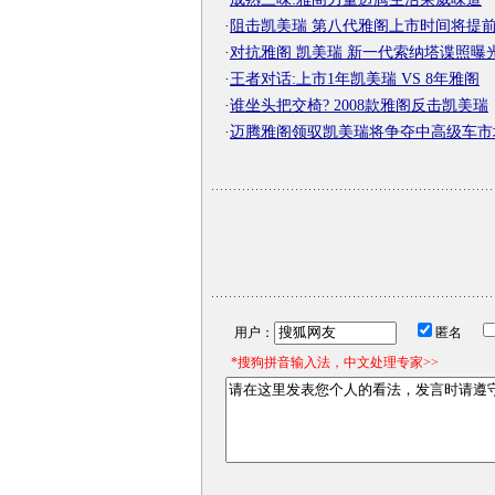
·
阻击凯美瑞 第八代雅阁上市时间将提
·
对抗雅阁 凯美瑞 新一代索纳塔谍照曝
·
王者对话:上市1年凯美瑞 VS 8年雅阁
·
谁坐头把交椅? 2008款雅阁反击凯美瑞
·
迈腾雅阁领驭凯美瑞将争夺中高级车市
用户：
匿名
*搜狗拼音输入法，中文处理专家>>