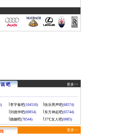
说 吧
更多>>
5)
李宇春吧
(104510)
快乐男声吧
(68574)
刘德华吧
(69854)
东方神起吧
(65744)
婚姻吧
(78544)
37℃女人吧
(6985)
更多>>