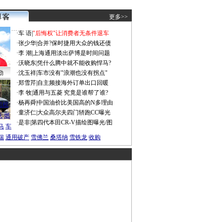
更多>>
·
车 语
|
"后悔权"让消费者无条件退车
·
张少华
|
合并?保时捷用大众的钱还债
·
李 潮
|
上海通用淡出萨博是时间问题
·
沃晓东
|
凭什么腾中就不能收购悍马?
勤
·
沈玉祥
|
车市没有"浪潮也没有拐点"
·
郑雪芹
|
自主频接海外订单出口回暖
·
李 牧
|
通用与五菱 究竟是谁帮了谁?
谍照
·
杨再舜
|
中国油价比美国高的N多理由
船税
·
童济仁
|
大众高尔夫四门轿跑CC曝光
沃
燃
·
是非
|
第四代本田CR-V描绘图曝光/图
马
车
瑞
通用破产
雪佛兰
桑塔纳
雪铁龙
收购