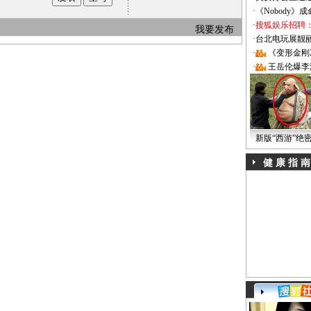
·
《Nobody》
·
搜狐娱乐招聘
我要发布
·
台北电玩展靓丽Sh
·
《变形金刚
·
王岳伦爆李
新版“西游”绝
健 康 指 南