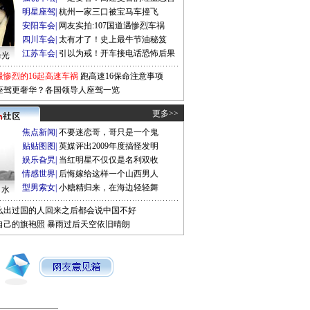
明星座驾
|
杭州一家三口被宝马车撞飞
安阳车会
|
网友实拍:107国道遇惨烈车祸
四川车会
|
太有才了！史上最牛节油秘笈
江苏车会
|
引以为戒！开车接电话恐怖后果
曝光
最惨烈的16起高速车祸
跑高速16保命注意事项
座驾更奢华？各国领导人座驾一览
更多>>
焦点新闻
|
不要迷恋哥，哥只是一个鬼
贴贴图图
|
英媒评出2009年度搞怪发明
娱乐旮旯
|
当红明星不仅仅是名利双收
情感世界
|
后悔嫁给这样一个山西男人
型男索女
|
小糖精归来，在海边轻轻舞
口水
么出过国的人回来之后都会说中国不好
自己的旗袍照
暴雨过后天空依旧晴朗