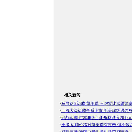
相关新闻
·
马自达6 迈腾 凯美瑞 三虎将比武谁能
·
—汽大众迈腾全系上市 凯美瑞终遇强
·
迎战迈腾 广本雅阁2.4L价格跌入20万
·
王澈:迈腾价格对凯美瑞有打击 但不致
·
成熟三味:雅阁力量迈腾生活荣威味道