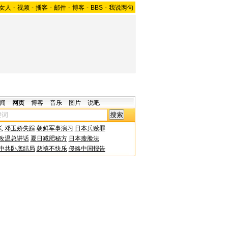
女人
-
视频
-
播客
-
邮件
-
博客
-
BBS
-
我说两句
闻
网页
博客
音乐
图片
说吧
长
邓玉娇失踪
朝鲜军事演习
日本兵赎罪
改温总讲话
夏日减肥秘方
日本瘦脸法
中共卧底结局
慈禧不快乐
侵略中国报告