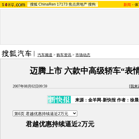
搜狐
ChinaRen
17173
焦点房地产
搜狗
新闻
-
体
汽车频道
>
购车资讯
>
市场动态
迈腾上市 六款中高级轿车“表
2007年08月02日09:59
[
我来
来源：金羊网-新快报 作者：徐
君越优惠持续逼近2万元