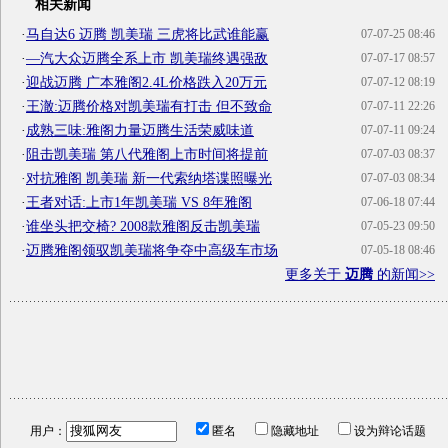
相关新闻
·
马自达6 迈腾 凯美瑞 三虎将比武谁能赢
07-07-25 08:46
·
—汽大众迈腾全系上市 凯美瑞终遇强敌
07-07-17 08:57
·
迎战迈腾 广本雅阁2.4L价格跌入20万元
07-07-12 08:19
·
王澈:迈腾价格对凯美瑞有打击 但不致命
07-07-11 22:26
·
成熟三味:雅阁力量迈腾生活荣威味道
07-07-11 09:24
·
阻击凯美瑞 第八代雅阁上市时间将提前
07-07-03 08:37
·
对抗雅阁 凯美瑞 新一代索纳塔谍照曝光
07-07-03 08:34
·
王者对话:上市1年凯美瑞 VS 8年雅阁
07-06-18 07:44
·
谁坐头把交椅? 2008款雅阁反击凯美瑞
07-05-23 09:50
·
迈腾雅阁领驭凯美瑞将争夺中高级车市场
07-05-18 08:46
更多关于
迈腾
的新闻>>
用户：
匿名
隐藏地址
设为辩论话题