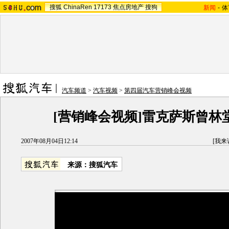
搜狐
ChinaRen
17173
焦点房地产
搜狗
新闻
-
体
汽车频道
>
汽车视频
>
第四届汽车营销峰会视频
[营销峰会视频]雷克萨斯曾林
2007年08月04日12:14
[
我来
来源：搜狐汽车