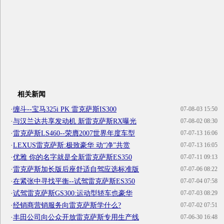
相关新闻
·
缠斗--宝马325i PK 雷克萨斯IS300
07-08-03 15:50
·
与汉兰达共享发动机 新雷克萨斯RX曝光
07-08-02 08:30
·
雷克萨斯LS460--荣膺2007世界年度车型
07-07-13 16:06
·
LEXUS雷克萨斯:极致豪华 动“净”共赏
07-07-13 16:05
·
优雅 你的名字就是全新雷克萨斯ES350
07-07-11 09:13
·
雷克萨斯加长版后座舒适自驾应选标准版
07-07-06 08:22
·
在紧张中寻找平衡--试驾雷克萨斯ES350
07-07-04 07:58
·
试驾雷克萨斯GS300:运动型轿车也豪华
07-07-03 08:29
·
经销商营销服务向雷克萨斯学什么?
07-07-02 07:51
·
丰田公司向公众开放雷克萨斯专用生产线
07-06-30 16:48