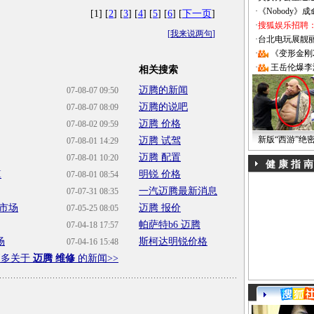
·
《Nobody》
[1] [
2
] [
3
] [
4
] [
5
] [
6
] [
下一页
]
·
搜狐娱乐招聘
[
我来说两句
]
·
台北电玩展靓丽Sh
·
《变形金刚
·
王岳伦爆李
相关搜索
迈腾的新闻
07-08-07 09:50
迈腾的说吧
07-08-07 08:09
迈腾 价格
07-08-02 09:59
新版“西游”绝
迈腾 试驾
07-08-01 14:29
迈腾 配置
07-08-01 10:20
健 康 指 南
I
明锐 价格
07-08-01 08:54
一汽迈腾最新消息
07-07-31 08:35
市场
迈腾 报价
07-05-25 08:05
帕萨特b6 迈腾
07-04-18 17:57
场
斯柯达明锐价格
07-04-16 15:48
更多关于
迈腾 维修
的新闻>>