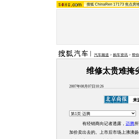
搜狐
ChinaRen
17173
焦点房
汽车频道
>
购车资讯
>
帮
维修太贵难掩
2007年08月07日10:26
来
有经销商向记者透露，
迈腾
所
加价卖出去的。上市后市场上沸沸扬