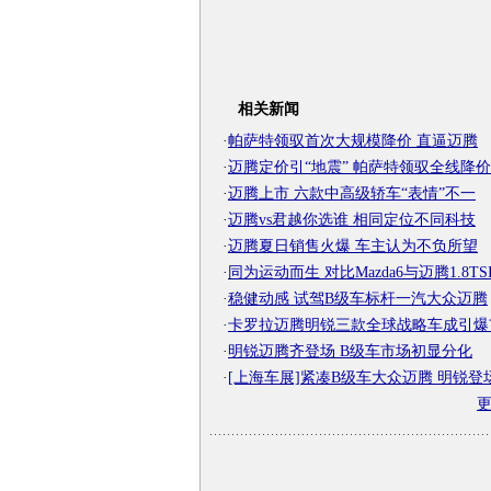
相关新闻
·
帕萨特领驭首次大规模降价 直逼迈腾
·
迈腾定价引“地震” 帕萨特领驭全线降价
·
迈腾上市 六款中高级轿车“表情”不一
·
迈腾vs君越你选谁 相同定位不同科技
·
迈腾夏日销售火爆 车主认为不负所望
·
同为运动而生 对比Mazda6与迈腾1.8TS
·
稳健动感 试驾B级车标杆一汽大众迈腾
·
卡罗拉迈腾明锐三款全球战略车成引爆
·
明锐迈腾齐登场 B级车市场初显分化
·
[上海车展]紧凑B级车大众迈腾 明锐登