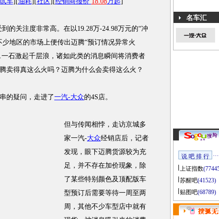
试车
][
油耗
][
社区
][
经销商报价
18.08
万起
]
名车汇
受到的关注度非常高。在以19.28万-24.98万元的“冲
不少地区的市场上便传出迈腾“预订情况异常火
……一石激起千层浪，诸如此类的消息瞬间将消费者
腾卖得真这么火吗？迈腾为什么会卖得这么火？
串的疑问，走进了
一汽-大众
的4S店。
但与传闻相悖，走访京城多
家一汽-
大众
经销店后，记者
发现，眼下迈腾货源较为充
说 吧 排 行
足，并不存在加价现象，除
上证指数
(7744
了某些特别颜色及顶配版车
苏醒吧
(41523)
贴图吧
(68789)
型预订后需要等待一周至两
周，其他不少车型店中就有