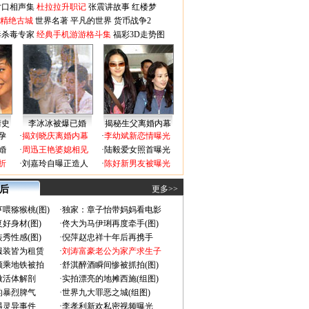
对口相声集
杜拉拉升职记
张震讲故事
红楼梦
-精绝古城
世界名著
平凡的世界
货币战争2
毒杀毒专家
经典手机游游格斗集
福彩3D走势图
情史
李冰冰被爆已婚
揭秘生父离婚内幕
孕
·
揭刘晓庆离婚内幕
·
李幼斌新恋情曝光
婚
·
周迅王艳婆媳相见
·
陆毅爱女照首曝光
折
·
刘嘉玲自曝正造人
·
陈好新男友被曝光
 后
更多>>
喂猕猴桃(图)
·
独家：章子怡带妈妈看电影
好身材(图)
·
佟大为马伊琍再度牵手(图)
秀性感(图)
·
倪萍赵忠祥十年后再携手
服装皆为租赁
·
刘涛富豪老公为家产求生子
颜乘地铁被拍
·
舒淇醉酒瞬间惨被抓拍(图)
做活体解剖
·
实拍漂亮的地摊西施(组图)
的暴烈脾气
·
世界九大罪恶之城(组图)
遇灵异事件
·
李孝利新欢私密视频曝光