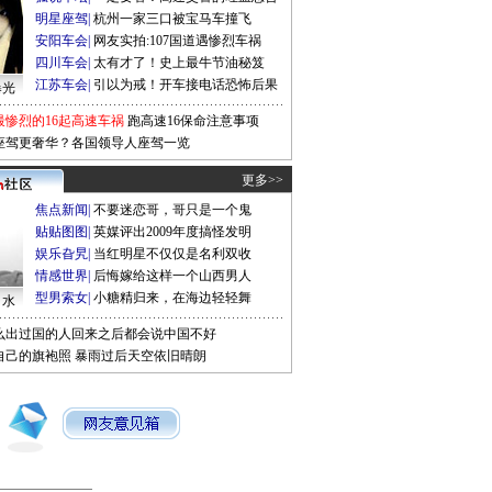
明星座驾
|
杭州一家三口被宝马车撞飞
安阳车会
|
网友实拍:107国道遇惨烈车祸
四川车会
|
太有才了！史上最牛节油秘笈
江苏车会
|
引以为戒！开车接电话恐怖后果
曝光
最惨烈的16起高速车祸
跑高速16保命注意事项
座驾更奢华？各国领导人座驾一览
更多>>
焦点新闻
|
不要迷恋哥，哥只是一个鬼
贴贴图图
|
英媒评出2009年度搞怪发明
娱乐旮旯
|
当红明星不仅仅是名利双收
情感世界
|
后悔嫁给这样一个山西男人
型男索女
|
小糖精归来，在海边轻轻舞
口水
么出过国的人回来之后都会说中国不好
自己的旗袍照
暴雨过后天空依旧晴朗