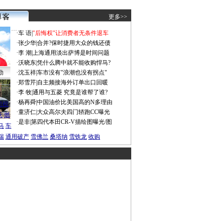
更多>>
·
车 语
|
"后悔权"让消费者无条件退车
·
张少华
|
合并?保时捷用大众的钱还债
·
李 潮
|
上海通用淡出萨博是时间问题
·
沃晓东
|
凭什么腾中就不能收购悍马?
勤
·
沈玉祥
|
车市没有"浪潮也没有拐点"
·
郑雪芹
|
自主频接海外订单出口回暖
·
李 牧
|
通用与五菱 究竟是谁帮了谁?
谍照
·
杨再舜
|
中国油价比美国高的N多理由
船税
·
童济仁
|
大众高尔夫四门轿跑CC曝光
沃
燃
·
是非
|
第四代本田CR-V描绘图曝光/图
马
车
瑞
通用破产
雪佛兰
桑塔纳
雪铁龙
收购