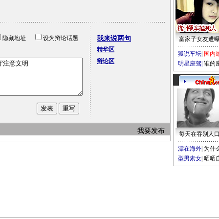
隐藏地址
设为辩论话题
我来说两句
富家子女友遭
精华区
狐说车坛
|
国内
辩论区
明星座驾
|
谁的
我要发布
每天在吞别人
漂在海外
|
为什
型男索女
|
晒晒