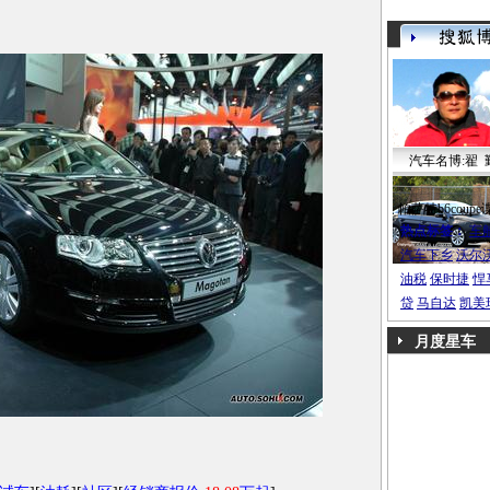
汽车名博:翟 
帕萨特b6coupe
热点标签：
车
汽车下乡
沃尔
油税
保时捷
悍
贷
马自达
凯美
月度星车