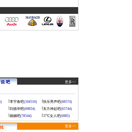
说 吧
更多>>
5)
李宇春吧
(104510)
快乐男声吧
(68574)
刘德华吧
(69854)
东方神起吧
(65744)
婚姻吧
(78544)
37℃女人吧
(6985)
更多>>