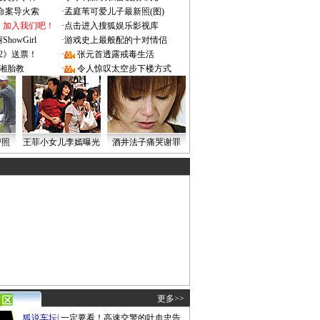
成命案导火索
·
孟庭苇可爱儿子最新照(图)
：加入我们吧！
·
点击进入搜狐娱乐影视库
owGirl
·
游戏史上最般配的十对情侣
2》送票！
·
张元首透露戒毒生活
湘胎教
·
令人惊叹太空步下楼方式
密照
王菲小女儿李嫣曝光
酒井法子痛哭谢罪
更多>>
狐说车坛
|
一定要看！高速交警的吐血忠告