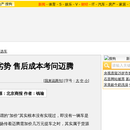
地产
搜狗
新闻
-
体育
-
S
-
娱乐
-
V
-
财经
-
IT
-
汽车
-
房产
-
家居
-
你选车
新
劣势 售后成本考问迈腾
央视质疑29岁市
石首网站被黑
篡
[
我来说两句
] [字号：
大
中
小
]
宋美龄牛奶洗澡
源：北京商报 作者：钱瑜
谓的“加价”其实根本没有实现过，即没有一辆车是
扬传着迈腾需加价几万元提车之时，其实属于货源