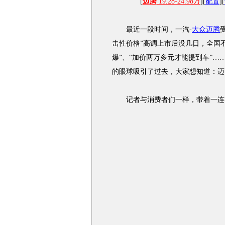
[
迈腾
19.28-24.98万
][
配置
][
最近一段时间，一汽-
大众迈腾
击性价格”高调上市后没几日，全国
爆”、“加价两万多元才能提到车”
的眼球吸引了过去，大家想知道：迈
记者与消费者们一样，带着一连