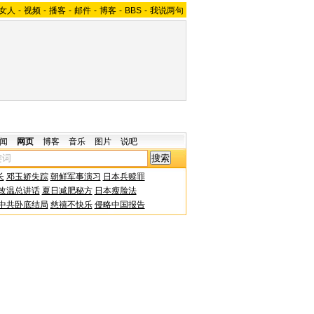
女人
-
视频
-
播客
-
邮件
-
博客
-
BBS
-
我说两句
闻
网页
博客
音乐
图片
说吧
长
邓玉娇失踪
朝鲜军事演习
日本兵赎罪
改温总讲话
夏日减肥秘方
日本瘦脸法
中共卧底结局
慈禧不快乐
侵略中国报告