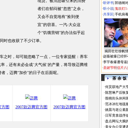
现货。被消息吸引来的消费
·
听评书
|
郭德纲
者们在郁闷被“忽悠”之余，
·
听小说
|
鬼吹灯1
·
共享区
|
手机病
又会不自觉地有“捡到便
宜”的窃喜。一汽-大众这
个“饥饿营销”的办法似乎起
同时也收获了不少订单。
揭田壮壮徐帆
·
赵薇被爆已经怀
之时，却可能忽略了一点，一位专家提醒：养车
·
李宇春爆遭母逼
化率，还有未必会成‘大气候’的产量，将导致迈腾维
·
圣诞节明信片八
费者，迈腾“加价”的日子在后面呢。
茶 余 饭
·
何炅获地产大亨
·
陈慧琳产后恢复
·
殷桃街头休闲装
·
范冰冰红地毯
官方图
2007款迈腾官方图
2007款迈腾官方图
·
姚晨与老公素
·
日军竟拿战俘
·
盘点网坛大腕
·
美女办公室遭