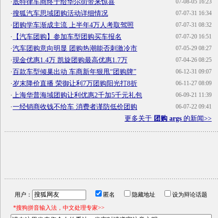
·
底特律车商终于给华尔街带来惊喜
07-08-05 16:23
·
搜狐汽车思域团购活动详细情况
07-07-31 16:34
·
团购学车渐成主流 上半年4万人考取驾照
07-07-31 08:32
·
【汽车团购】参加车型团购买车报名
07-07-20 16:51
·
汽车团购意向明显 团购热潮能否刺激冷市
07-05-29 08:27
·
现金优惠1.4万 凯旋团购最高优惠1.7万
07-04-26 08:25
·
百款车型倾巢出动 车商新年狠甩“团购牌”
06-12-31 09:07
·
岁末降价直播 荣御让利7万团购阳光打8折
06-11-27 08:09
·
上海华普海域团购让利优惠2千加5千元礼包
06-09-21 11:39
·
一经销商收钱不给车 消费者谨防低价团购
06-07-22 09:41
更多关于
团购 args
的新闻>>
用户：
匿名
隐藏地址
设为辩论话题
*搜狗拼音输入法，中文处理专家>>