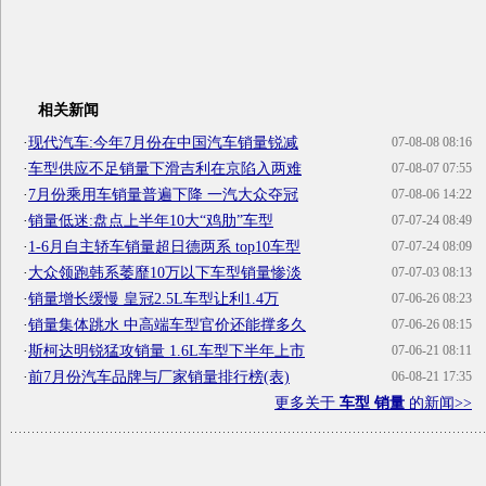
相关新闻
·
现代汽车:今年7月份在中国汽车销量锐减
07-08-08 08:16
·
车型供应不足销量下滑吉利在京陷入两难
07-08-07 07:55
·
7月份乘用车销量普遍下降 一汽大众夺冠
07-08-06 14:22
·
销量低迷:盘点上半年10大“鸡肋”车型
07-07-24 08:49
·
1-6月自主轿车销量超日德两系 top10车型
07-07-24 08:09
·
大众领跑韩系萎靡10万以下车型销量惨淡
07-07-03 08:13
·
销量增长缓慢 皇冠2.5L车型让利1.4万
07-06-26 08:23
·
销量集体跳水 中高端车型官价还能撑多久
07-06-26 08:15
·
斯柯达明锐猛攻销量 1.6L车型下半年上市
07-06-21 08:11
·
前7月份汽车品牌与厂家销量排行榜(表)
06-08-21 17:35
更多关于
车型 销量
的新闻>>