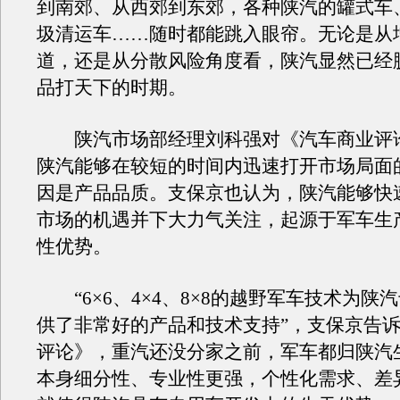
到南郊、从西郊到东郊，各种陕汽的罐式车
圾清运车……随时都能跳入眼帘。无论是从
道，还是从分散风险角度看，陕汽显然已经
品打天下的时期。
陕汽市场部经理刘科强对《汽车商业评
陕汽能够在较短的时间内迅速打开市场局面
因是产品品质。支保京也认为，陕汽能够快
市场的机遇并下大力气关注，起源于军车生
性优势。
“6×6、4×4、8×8的越野军车技术为陕
供了非常好的产品和技术支持”，支保京告
评论》，重汽还没分家之前，军车都归陕汽
本身细分性、专业性更强，个性化需求、差