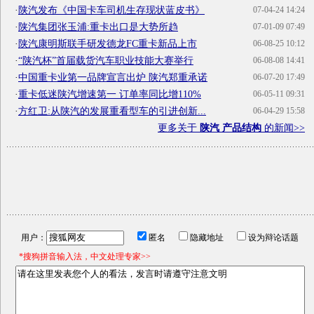
·
陕汽发布《中国卡车司机生存现状蓝皮书》
07-04-24 14:24
·
陕汽集团张玉浦:重卡出口是大势所趋
07-01-09 07:49
·
陕汽康明斯联手研发德龙FC重卡新品上市
06-08-25 10:12
·
“陕汽杯”首届载货汽车职业技能大赛举行
06-08-08 14:41
·
中国重卡业第一品牌宣言出炉 陕汽郑重承诺
06-07-20 17:49
·
重卡低迷陕汽增速第一 订单率同比增110%
06-05-11 09:31
·
方红卫:从陕汽的发展重看型车的引进创新...
06-04-29 15:58
更多关于
陕汽 产品结构
的新闻>>
用户：
匿名
隐藏地址
设为辩论话题
*搜狗拼音输入法，中文处理专家>>