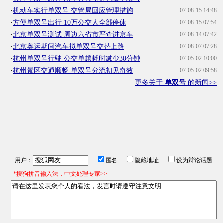
·
机动车实行单双号 交管局回应管理措施
07-08-15 14:48
·
方便单双号出行 10万公交人全部停休
07-08-15 07:54
·
北京单双号测试 周边六省市严查进京车
07-08-14 07:42
·
北京奥运期间汽车拟单双号交替上路
07-08-07 07:28
·
杭州单双号行驶 公交单趟耗时减少30分钟
07-05-02 10:00
·
杭州景区交通顺畅 单双号分流初见奇效
07-05-02 09:58
更多关于
单双号
的新闻>>
用户：
匿名
隐藏地址
设为辩论话题
*搜狗拼音输入法，中文处理专家>>