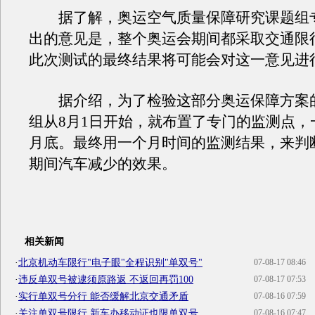
据了解，奥运空气质量保障研究课题组
出的意见是，整个奥运会期间都采取交通限
此次测试的最终结果将可能会对这一意见进
据介绍，为了检验这部分奥运保障方案
组从8月1日开始，就布置了专门的监测点，
月底。最终用一个月时间的监测结果，来判断
期间汽车减少的效果。
相关新闻
·
北京机动车限行"电子眼"全程识别"单双号"
07-08-17 08:46
·
违反单双号被逮须原路返 不返回再罚100
07-08-17 07:53
·
实行单双号分行 能否缓解北京交通矛盾
07-08-16 07:59
·
关注单双号限行 新车办移动证也限单双号
07-08-16 07:47