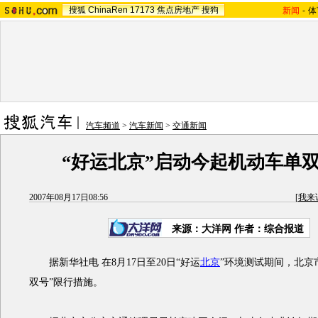
搜狐
ChinaRen
17173
焦点房地产
搜狗
新闻
-
体
汽车频道
>
汽车新闻
>
交通新闻
“好运北京”启动今起机动车单
2007年08月17日08:56
[
我来
来源：大洋网 作者：综合报道
据新华社电 在8月17日至20日“好运
北京
”环境测试期间，北京
双号”限行措施。