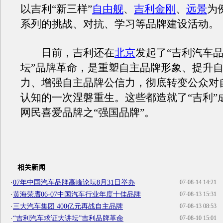
以吉利“新三样”
自由舰
、
吉利金刚
、
远景
为
系列的挑战、对抗、学习等品牌建设活动。
日前，吉利还在
北京
发起了“吉利汽车
坛”品牌革命，是重塑自主品牌形象、提升
力、增强自主品牌公信力，彻底转变公众对
认知的一次涅磐重生。这些都造就了“吉利”成
网民喜爱品牌之“强国品牌”。
相关新闻
·
07年中国汽车品牌高峰论坛8月31日举办
07-08-14 14:21
·
黄海荣膺06-07中国汽车行业年度十佳品牌
07-08-13 15:31
·
三大汽车集团 400亿元再战自主品牌
07-08-13 08:53
·
“吉利汽车求证大讲坛”吉利品牌革命
07-08-10 15:01