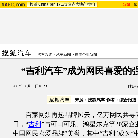
搜狐
ChinaRen
17173
焦点房地产
搜狗
新闻
-
体
汽车频道
>
汽车新闻
>
自主企业新闻
“吉利汽车”成为网民喜爱的
2007年08月17日10:23
[
我来
来源：搜狐汽车 作者：综合报道
百家网媒再起品牌风云，亿万网民共寻
日，“
吉利
”与可口可乐、鸿星尔克等20家企业
中国网民喜爱品牌”美誉，其中“吉利”成为“