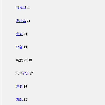
福克斯
22
斯柯达
21
宝来
20
华普
19
标志307 18
天语
SX4
17
速腾
16
尊驰
15