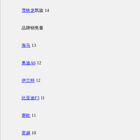
雪铁龙
凯旋 14
品牌销售量
海马
13
奥迪A6
12
伊兰特
12
比亚迪F3
11
赛欧
11
君越
10