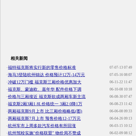
相关新闻
·
福特福克斯将实行新的零售价格标准
07-07-13 07:49
·
海马3登陆杭州锦达 价格预计12万-14万元
07-05-16 08:07
·
冲破12万门槛 福克斯三厢价格优惠加大
06-11-22 11:47
·
福克斯、蒙迪欧、嘉年华 配件价格下调
06-10-08 10:18
·
价格与三厢接近 福克斯欲成两厢车新主流
06-08-30 07:47
·
福克斯2厢3厢1.8L价格统一 3厢2.0降1万
06-08-23 11:42
·
两厢福克斯9月上市 比三厢价格略低(图)
06-06-08 09:33
·
两厢福克斯7月上市 预售价格12-17万元
06-04-26 09:13
·
杭州车市上周多款汽车价格有所回涨
06-03-15 10:12
·
杭州驾校实施“价格联盟” 物价局不赞成
06-02-09 08:12