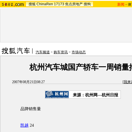
搜狐
ChinaRen
17173
焦点房地产
搜狗
新闻
-
体
汽车频道
>
购车资讯
>
市场动态
杭州汽车城国产轿车一周销量
2007年08月21日08:27
[
我来
来源：杭州网—杭州日报
品牌销售量
凯越
24