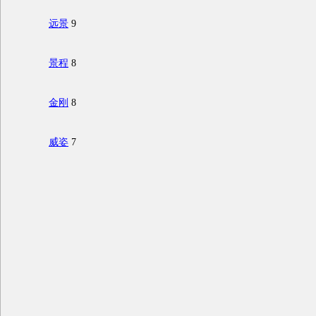
远景
9
景程
8
金刚
8
威姿
7