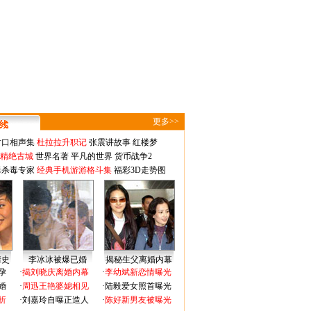
更多>>
对口相声集
杜拉拉升职记
张震讲故事
红楼梦
-精绝古城
世界名著
平凡的世界
货币战争2
毒杀毒专家
经典手机游游格斗集
福彩3D走势图
情史
李冰冰被爆已婚
揭秘生父离婚内幕
孕
·
揭刘晓庆离婚内幕
·
李幼斌新恋情曝光
婚
·
周迅王艳婆媳相见
·
陆毅爱女照首曝光
折
·
刘嘉玲自曝正造人
·
陈好新男友被曝光