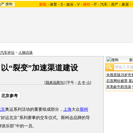
地产
搜狗
新闻
-
体育
-
S
-
娱乐
-
V
-
财经
-
IT
-
汽车
-
房产
-
家居
-
狐汽车评论
>
人物访谈
新
以“裂变”加速渠道建设
央视质疑29岁市
石首网站被黑
篡
[
我来说两句
] [字号：
大
中
小
]
宋美龄牛奶洗澡
：北京参考
北京
奥运系列活动的重要组成部分，
上海
大众
斯柯
“好运北京”系列赛事的交车仪式。斯柯达品牌的导
牌俱乐部”中的一员。