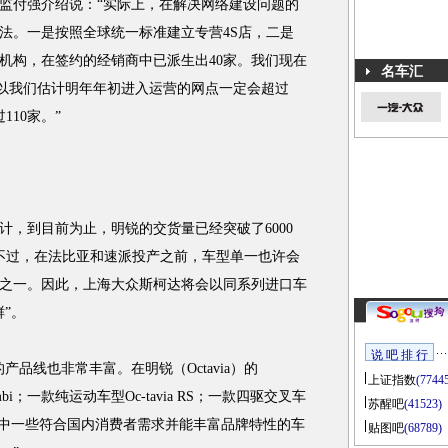
付强介绍说：“实际上，在解决网络建设问题的
法。一是按照全球统一标准建立专营4S店，二是
机构，在签约的经销商中已派生出40家。我们现在
名车汇
所以我们估计明年年初进入运营的网点一定会超过
110家。”
到目前为止，明锐的交货量已经突破了6000
不过，在法比亚和速派投产之前，车型单一也许会
之一。因此，上海大众斯柯达将会以同系列进口车
”。
说 吧 排 行
线也非常丰富。在明锐（Octavia）的
上证指数
(7744
i；一款纯运动车型Oc-tavia RS；一款四驱交叉车
苏醒吧
(41523)
port。当中一些符合国内消费者需求并能丰富品牌特性的车
贴图吧
(68789)