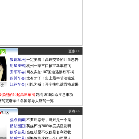
更多>>
狐说车坛
|
一定要看！高速交警的吐血忠告
明星座驾
|
杭州一家三口被宝马车撞飞
安阳车会
|
网友实拍:107国道遇惨烈车祸
四川车会
|
太有才了！史上最牛节油秘笈
江苏车会
|
引以为戒！开车接电话恐怖后果
曝光
最惨烈的16起高速车祸
跑高速16保命注意事项
座驾更奢华？各国领导人座驾一览
更多>>
焦点新闻
|
不要迷恋哥，哥只是一个鬼
贴贴图图
|
英媒评出2009年度搞怪发明
娱乐旮旯
|
当红明星不仅仅是名利双收
情感世界
|
后悔嫁给这样一个山西男人