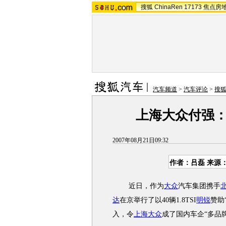
搜狐
ChinaRen
17173
焦点房
汽车频道
>
汽车评论
>
搜
上海大众付强：
2007年08月21日09:32
作者：吕磊 来源
近日，作为
大众
汽车集团携手
达
在京举行了以40辆1.8TSI
明锐
赞助
入，令
上海大众
成了国内车企“多品