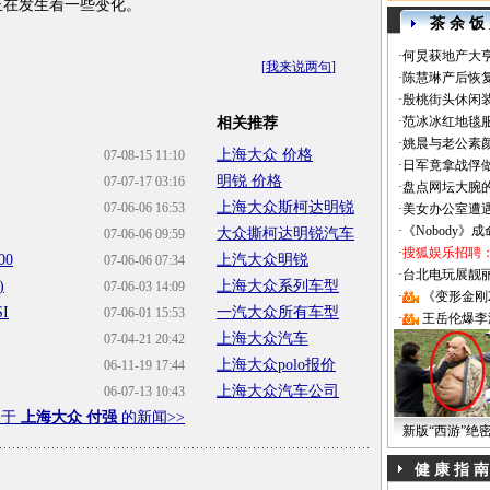
正在发生着一些变化。
茶 余 饭
·
何炅获地产大亨
[
我来说两句
]
·
陈慧琳产后恢复
·
殷桃街头休闲装
·
范冰冰红地毯
相关推荐
·
姚晨与老公素
上海大众 价格
07-08-15 11:10
·
日军竟拿战俘
明锐 价格
07-07-17 03:16
·
盘点网坛大腕
上海大众斯柯达明锐
07-06-06 16:53
·
美女办公室遭
·
《Nobody》
大众撕柯达明锐汽车
07-06-06 09:59
·
搜狐娱乐招聘
0
上汽大众明锐
07-06-06 07:34
·
台北电玩展靓丽Sh
)
上海大众系列车型
07-06-03 14:09
·
《变形金刚
I
一汽大众所有车型
07-06-01 15:53
·
王岳伦爆李
上海大众汽车
07-04-21 20:42
上海大众polo报价
06-11-19 17:44
上海大众汽车公司
06-07-13 10:43
关于
上海大众 付强
的新闻>>
新版“西游”绝
健 康 指 南