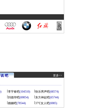
说 吧
更多>>
5)
李宇春吧
(104510)
快乐男声吧
(68574)
刘德华吧
(69854)
东方神起吧
(65744)
婚姻吧
(78544)
37℃女人吧
(6985)