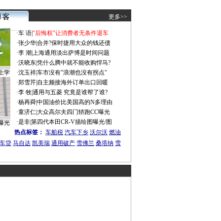
更多>>
·
车 语
|
"后悔权"让消费者无条件退车
·
张少华
|
合并?保时捷用大众的钱还债
·
李 潮
|
上海通用淡出萨博是时间问题
·
沃晓东
|
凭什么腾中就不能收购悍马?
上学
·
沈玉祥
|
车市没有"浪潮也没有拐点"
·
郑雪芹
|
自主频接海外订单出口回暖
·
李 牧
|
通用与五菱 究竟是谁帮了谁?
·
杨再舜
|
中国油价比美国高的N多理由
·
童济仁
|
大众高尔夫四门轿跑CC曝光
·
是非
|
第四代本田CR-V描绘图曝光/图
曝光
热点标签：
车船税
汽车下乡
沃尔沃
燃油
车贷
马自达
凯美瑞
通用破产
雪佛兰
桑塔纳
雪