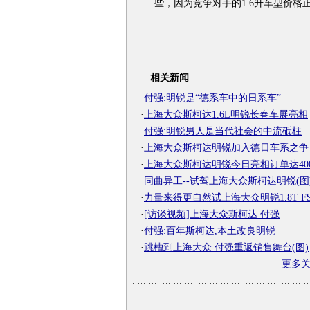
些，因为竞争对手的1.6升车型价格
相关新闻
·
付强:明锐是“德系车中的日系车”
·
上海大众斯柯达1.6L明锐长春车展亮相
·
付强:明锐男人是当代社会的中流砥柱
·
上海大众斯柯达明锐加入德日车系之争
·
上海大众斯柯达明锐今日亮相订单达400
·
同曲异工--试驾上海大众斯柯达明锐(图
·
力量来得更自然试上海大众明锐1.8T FS
·
[访谈视频]上海大众斯柯达 付强
·
付强:百年斯柯达,本土改良明锐
·
跳槽到上海大众 付强重返销售舞台(图)
更多