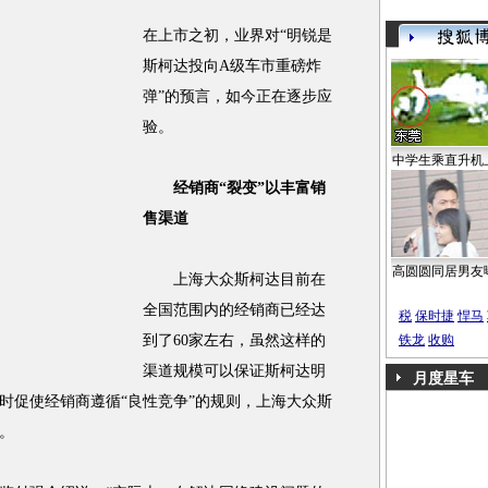
在上市之初，业界对“明锐是
斯柯达投向A级车市重磅炸
弹”的预言，如今正在逐步应
验。
中学生乘直升机
经销商“裂变”以丰富销
售渠道
高圆圆同居男友
上海大众斯柯达目前在
全国范围内的经销商已经达
税
保时捷
悍马
到了60家左右，虽然这样的
铁龙
收购
渠道规模可以保证斯柯达明
月度星车
时促使经销商遵循“良性竞争”的规则，上海大众斯
。