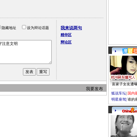
隐藏地址
设为辩论话题
我来说两句
精华区
辩论区
富家子女友遭
我要发布
狐说车坛
|
国内
明星座驾
|
谁的