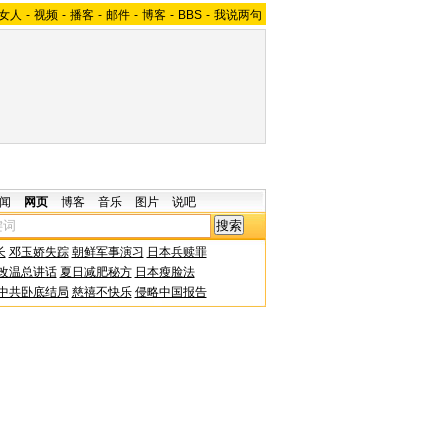
女人
-
视频
-
播客
-
邮件
-
博客
-
BBS
-
我说两句
闻
网页
博客
音乐
图片
说吧
长
邓玉娇失踪
朝鲜军事演习
日本兵赎罪
改温总讲话
夏日减肥秘方
日本瘦脸法
中共卧底结局
慈禧不快乐
侵略中国报告