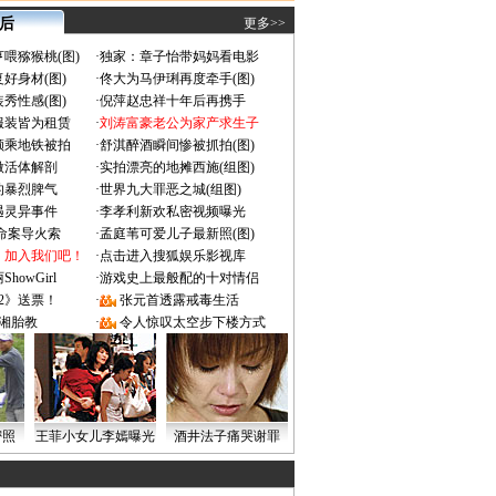
 后
更多>>
喂猕猴桃(图)
·
独家：章子怡带妈妈看电影
好身材(图)
·
佟大为马伊琍再度牵手(图)
秀性感(图)
·
倪萍赵忠祥十年后再携手
服装皆为租赁
·
刘涛富豪老公为家产求生子
颜乘地铁被拍
·
舒淇醉酒瞬间惨被抓拍(图)
做活体解剖
·
实拍漂亮的地摊西施(组图)
的暴烈脾气
·
世界九大罪恶之城(组图)
遇灵异事件
·
李孝利新欢私密视频曝光
成命案导火索
·
孟庭苇可爱儿子最新照(图)
：加入我们吧！
·
点击进入搜狐娱乐影视库
owGirl
·
游戏史上最般配的十对情侣
2》送票！
·
张元首透露戒毒生活
湘胎教
·
令人惊叹太空步下楼方式
密照
王菲小女儿李嫣曝光
酒井法子痛哭谢罪