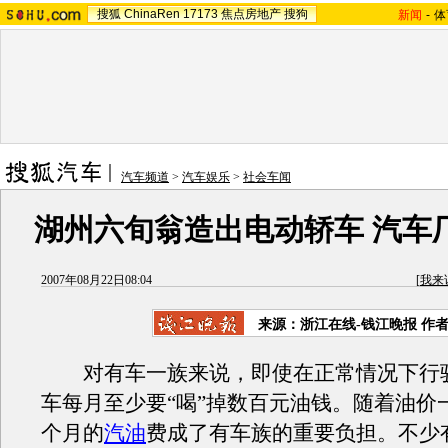
搜狐
ChinaRen
17173
焦点房地产
搜狗
新闻
-
体
汽车频道
>
汽车娱乐
>
社会车闻
湖州六旬翁造出电动轿车 汽车
2007年08月22日08:04
[
我来
来源：浙江在线-钱江晚报 作
对有车一族来说，即使在正常情况下行
车每月至少要“喝”掉数百元油钱。随着油价
个月的
汽油
费成了有车族的重要负担。不少