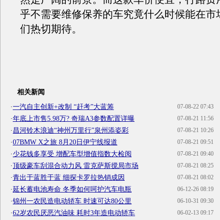
乎不需要维修保养的车究竟什么时候能在市
们热切期待。
相关新闻
·
一汽自主创新+改制 “赶考”大蓝筹
07-08-22 07:43
·
年底上市售5.98万? 奇瑞A3参数配置详曝
07-08-21 11:56
·
昌河铃木浪迪“神州万里行”泉州添姿彩
07-08-21 10:26
·
07BMW X之旅 8月20日伊宁线报道
07-08-21 09:51
·
少花钱多享受 增配车型增值指数大检阅
07-08-21 09:40
·
顶级豪车刮混合动力风 雷克萨斯搅局市场
07-08-21 08:25
·
青出于蓝胜于蓝 细探卡罗拉热销成因
07-08-21 08:02
·
延长蓄电池寿命 冬季如何呵护汽车电瓶
06-12-26 08:19
·
锦州一农民造电动轿车 时速可达80公里
06-10-31 09:30
·
62岁农民厌恶汽油味 耗时3年造电动轿车
06-02-13 09:17