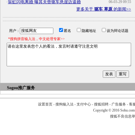
·
翁虹闪电离婚 曝其夫曾驱车悬崖边逼婚
06-03-29 09:55
更多关于
驱车 草原
的新闻>>
用户：
匿名
隐藏地址
设为辩论话题
*搜狗拼音输入法，中文处理专家>>
Sogou推广服务
设置首页
-
搜狗输入法
-
支付中心
-
搜狐招聘
-
广告服务
-
客
Copyright
©
2016 Sohu.com
搜狐不良信息