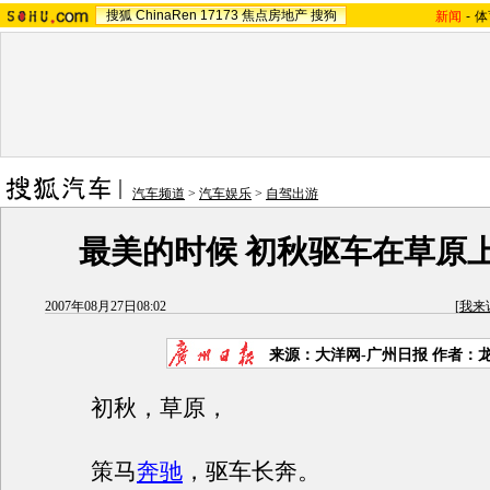
搜狐
ChinaRen
17173
焦点房地产
搜狗
新闻
-
体
汽车频道
>
汽车娱乐
>
自驾出游
最美的时候 初秋驱车在草原
2007年08月27日08:02
[
我来
来源：大洋网-广州日报 作者：
初秋，草原，
策马
奔驰
，驱车长奔。