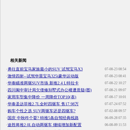
相关新闻
·
勇往直前宝马家族最小的SUV 试驾宝马X3
07-08-23 08:54
·
激情四射--试驾华晨宝马325i豪华运动版
07-08-23 08:41
·
华泰瞄准两驱SUV市场 新推2.4 L特拉卡
07-08-22 10:27
·
四川阆中审计局欠债修别墅式办公楼遭质疑(图)
07-08-21 09:07
·
家用车型集中降价 一周降价TOP10(表)
07-08-17 10:01
·
华泰圣达菲推2.7L全时四驱车 售17.98万
07-07-24 07:52
·
购车个性之选 SUV两驱车还是四驱车?
07-02-08 09:57
·
国庆 中秋咋个耍? 特推5条自驾经典线路
06-09-28 07:35
·
途胜将推2.0L自动两驱车 继续增加新配置
06-08-09 11:53