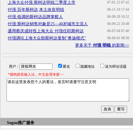
·
上海大众付强:斯柯达明锐二季度上市
07-01-23 07:42
·
付强:百年斯柯达,本土改良明锐
06-11-19 17:44
·
付强:低调的斯柯达品牌掌舵人
06-09-28 16:52
·
付强:斯柯达销售对象是25—40岁城市主流人
06-09-22 20:48
·
通用蔡庆成转投上海大众 付强任职斯柯达
06-07-04 07:40
·
付强调往上海大众助斯柯达复制"奥迪模式"
06-06-01 08:58
更多关于
付强 明锐
的新闻>>
用户：
匿名
隐藏地址
设为辩论话题
*搜狗拼音输入法，中文处理专家>>
Sogou推广服务