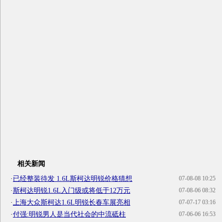
相关新闻
·
已经整装待发 1.6L斯柯达明锐价格猜想
07-08-08 10:25
·
斯柯达明锐1.6L入门级或将低于12万元
07-08-06 08:32
·
上海大众斯柯达1.6L明锐长春车展亮相
07-07-17 03:16
·
付强:明锐男人是当代社会的中流砥柱
07-06-06 16:53