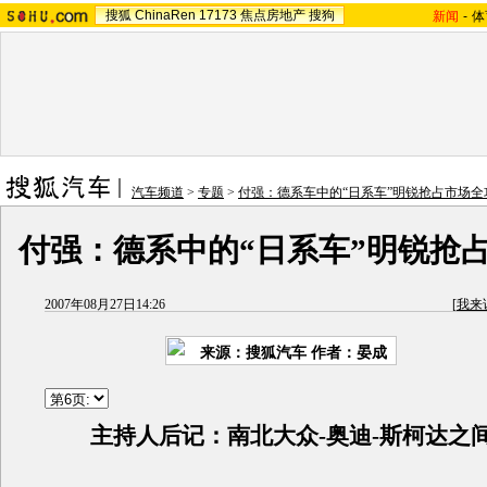
搜狐
ChinaRen
17173
焦点房地产
搜狗
新闻
-
体
汽车频道
>
专题
>
付强：德系车中的“日系车”明锐抢占市场全
付强：德系中的“日系车”明锐抢
2007年08月27日14:26
[
我来
来源：搜狐汽车 作者：晏成
主持人后记：南北大众-奥迪-斯柯达之