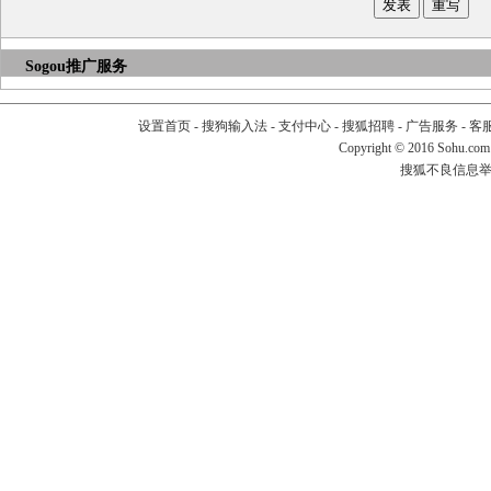
Sogou推广服务
设置首页
-
搜狗输入法
-
支付中心
-
搜狐招聘
-
广告服务
-
客
Copyright
©
2016 Sohu.com
搜狐不良信息