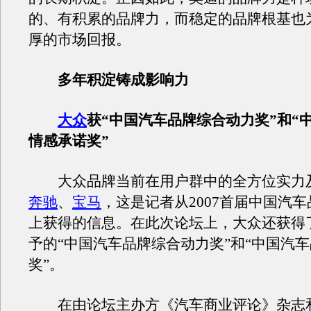
的、有积累的品牌力，而稳定的品牌根基也
厚的市场回报。
多年积淀铸成影响力
大众
获“中国汽车品牌综合动力奖”和“
情感承诺奖”
大众品牌当前在用户群中的全方位实力
奔驰
、
宝马
，这是记者从2007首届中国汽
上获得的信息。在此次论坛上，大众还获得
予的“中国汽车品牌综合动力奖”和“中国汽
奖”。
在由论坛主办方《汽车商业评论》杂志