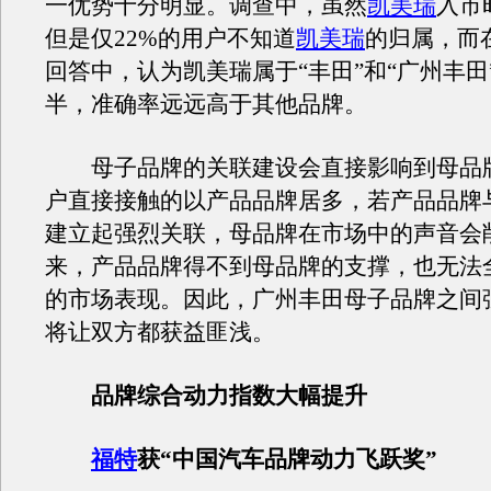
一优势十分明显。调查中，虽然
凯美瑞
入市
但是仅22%的用户不知道
凯美瑞
的归属，而在
回答中，认为凯美瑞属于“丰田”和“广州丰田
半，准确率远远高于其他品牌。
母子品牌的关联建设会直接影响到母品
户直接接触的以产品品牌居多，若产品品牌
建立起强烈关联，母品牌在市场中的声音会
来，产品品牌得不到母品牌的支撑，也无法
的市场表现。因此，广州丰田母子品牌之间
将让双方都获益匪浅。
品牌综合动力指数大幅提升
福特
获“中国汽车品牌动力飞跃奖”