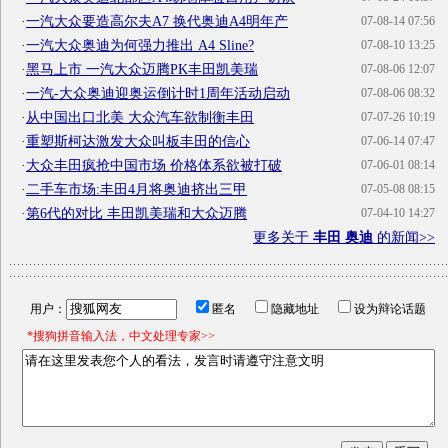
·
一汽大众要造高尔夫A7 换代奥迪A4明年产
07-08-14 07:56
·
一汽大众奥迪为何强力推出 A4 Sline?
07-08-10 13:25
·
黑马上市 一汽大众迈腾PK丰田凯美瑞
07-08-06 12:07
·
一汽-大众奥迪迎奥运倒计时1周年活动启动
07-08-06 08:32
·
从中国出口北美 大众汽车欲制衡丰田
07-07-26 10:19
·
重塑斯柯达激发大众叫板丰田的信心
07-06-14 07:47
·
大众丰田疯抢中国市场 价格体系欲被打破
07-06-01 08:14
·
二手车市场:丰田4月将奥迪挤出三甲
07-05-08 08:15
·
第6代的对比 丰田凯美瑞和大众迈腾
07-04-10 14:27
更多关于
丰田 奥迪
的新闻>>
用户：
匿名
隐藏地址
设为辩论话题
*搜狗拼音输入法，中文处理专家>>