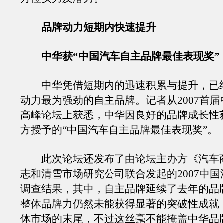
品牌动力短期内快速提升
中华获“中国汽车自主品牌最佳表现奖”
中华凭借短期内的迅速积累与提升，已
动力最为强劲的自主品牌。记者从2007首
高峰论坛上获悉，中华因良好的品牌成长性
方授予的“中国汽车自主品牌最佳表现奖”。
此次论坛还发布了由论坛主办方《汽车
志和清雪市场研究公司联合发起的2007中
调查结果，其中，自主品牌延续了去年的品
整体品牌力仍然未能获得显著的突破性成就
体市场的末尾，不过这丝毫不能掩盖中华品