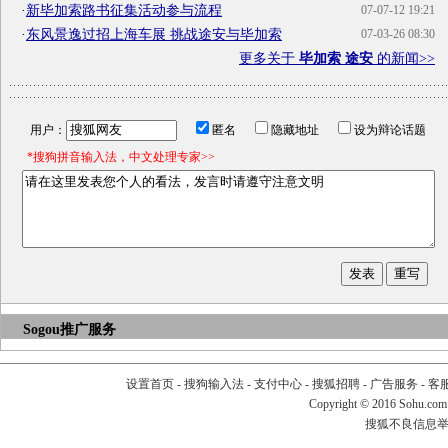
·
新毕加索路书征集活动参与流程
07-07-12 19:21
·
东风景逸过招上海车展 挑战途安与毕加索
07-03-26 08:30
更多关于
毕加索 途安
的新闻>>
用户：
匿名
隐藏地址
设为辩论话题
*搜狗拼音输入法，中文处理专家>>
Sogou推广服务
设置首页
-
搜狗输入法
-
支付中心
-
搜狐招聘
-
广告服务
-
客
Copyright
©
2016 Sohu.com
搜狐不良信息