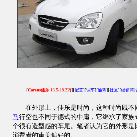
[
Carens佳乐
16.5-18.3万
][
配置
][
试车
][
油耗
][
社区
][
经销商
在外形上，佳乐是时尚，这种时尚既不
马
行空也不同于德式的中庸，它继承了家族
个很有造型感的车尾。笔者认为它的外形是
消费者的审美偏好的。