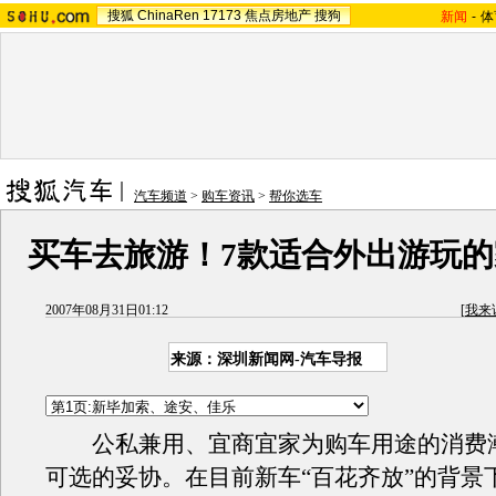
搜狐
ChinaRen
17173
焦点房地产
搜狗
新闻
-
体
汽车频道
>
购车资讯
>
帮你选车
买车去旅游！7款适合外出游玩
2007年08月31日01:12
[
我来
来源：深圳新闻网-汽车导报
公私兼用、宜商宜家为购车用途的消费
可选的妥协。在目前新车“百花齐放”的背景