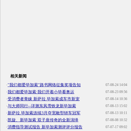
相关新闻
·
"我们都爱毕加索"路书网络征集奖项告知
07-08-24 14:04
·
我们都爱毕加索:我们开着小毕看奥运
07-08-23 09:56
·
受消费者青睐 新萨拉.毕加索成车市新宠
07-08-14 10:36
·
与大师同行--详测东风雪铁龙新毕加索
07-08-13 15:02
·
新萨拉.毕加索连续3月夺宽敞型轿车冠军
07-08-13 10:11
·
凯旋、新毕加索 双子座传奇的全新演绎
07-08-08 10:32
·
消费指导测试报告 新毕加索测评评分报告
07-07-17 09:02