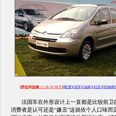
[
萨拉毕加索
12.58-20.98万
][
配置
][
试车
][
油耗
][
社区
][
经销商
法国车在外形设计上一直都是比较前卫
消费者是认可还是“嫌丑”这就依个人口味而