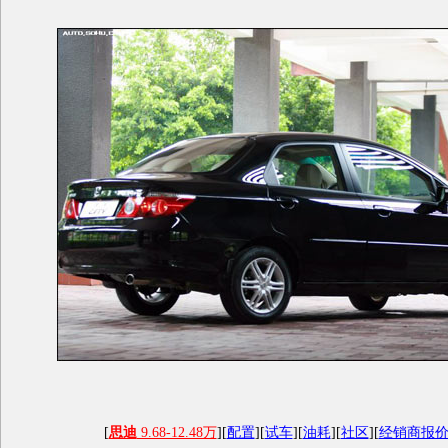
[
思迪
9.68-12.48万
][
配置
][
试车
][
油耗
][
社区
][
经销商报