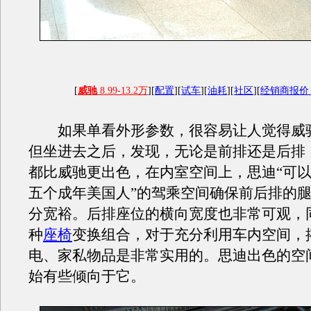
[
威驰
8.99-13.2万
][
配置
][
试车
][
油耗
][
社区
][
经销商报
如果单看外形参数，很容易让人觉得威
但坐进去之后，发现，无论是前排还是后排
都比威驰更出色，在内室空间上，思迪“可
五个成年美国人”的驾乘空间确保前后排的
分宽裕。后排座位的横向宽度也非常可观，
种
座椅
变换组合，对于充分利用车内空间，
电、家私物品是非常实用的。思迪出色的空
始有些倾向于它。