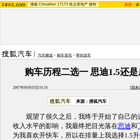
搜狐
ChinaRen
17173
焦点房地产
搜狗
新闻
-
体
汽车频道
>
购车资讯
>
帮你选车
购车历程二选一 思迪1.5还是威
2007年09月03日10:24
[
我来
来源：搜狐汽车
观望了很久之后，我终于开始了自己的
收入水平的影响，我最终把目光落在
思迪
和
为我喜欢开快车，所以在排量上我选择1.5