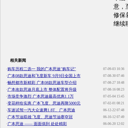
意，
修保
继续
相关新闻
·
购车历程二选一 我的广本思迪"购车记"
07-09-03 10:36
·
广本08款思迪和飞度新车 9月9日全国上市
07-08-30 07:46
·
畅想都市新精彩 广本08款思迪车型介绍
07-08-27 18:48
·
广本改款思迪月底上市 整体配置将升级
07-08-16 08:23
·
市场竞争激烈 广本思迪最高优惠1.1万
07-05-04 15:45
·
变花样给实惠 广本飞度、思迪再降5000元
07-02-01 08:21
·
车迷试驾一汽大众速腾1.8T、广本思迪
06-12-22 07:48
·
广本节油双雄:飞度、思迪节油赛夺冠
06-10-12 07:49
·
广本思迪 —— 面面俱到 处处精彩
06-06-20 12:02