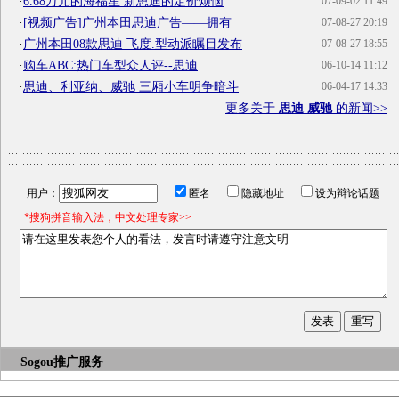
·
6.68万元的海福星 新思迪的定价烦恼
07-09-02 11:49
·
[视频广告]广州本田思迪广告——拥有
07-08-27 20:19
·
广州本田08款思迪 飞度.型动派瞩目发布
07-08-27 18:55
·
购车ABC:热门车型众人评--思迪
06-10-14 11:12
·
思迪、利亚纳、威驰 三厢小车明争暗斗
06-04-17 14:33
更多关于
思迪 威驰
的新闻>>
用户：
匿名
隐藏地址
设为辩论话题
*搜狗拼音输入法，中文处理专家>>
Sogou推广服务