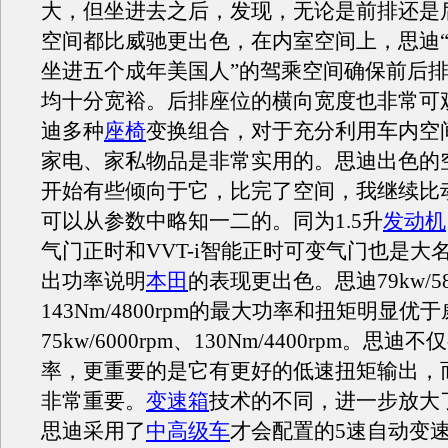
大，但坐进去之后，发现，无论是前排还是
空间都比威驰更出色，在内室空间上，思迪
坐进五个成年美国人”的驾乘空间确保前后
均十分宽裕。后排座位的横向宽度也非常可
迪多种
座椅
变换组合，对于充分利用车内空
家电、家私物品是非常实用的。思迪出色的
开始有些倾向于它，比完了空间，我继续比
可以从参数中略知一二的。同为1.5升
发动机
气门正时和VVT-i智能正时可变气门也是大
出功率说明
本田
的表现更出色。思迪79kw/58
143Nm/4800rpm的最大功率和扭矩明显优
75kw/6000rpm、130Nm/4400rpm。思
率，更重要的是它有更好的低速扭矩输出，
非常重要。
变速箱
技术的不同，进一步放大
思迪采用了
中高级车
才会配置的5速自动变