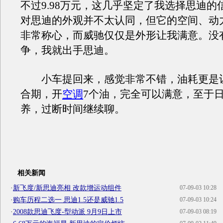
不过9.98万元，这几乎坚定了我选择思迪的
对思迪的外观并不太认同，但它的空间、动
非常称心，而威驰仅仅是外形让我满意。没
争，我就出手思迪。
小车提回来，感觉非常不错，油耗更是
合期，开
空调
7个油，完全可以满意，至于
养，过断时间继续聊。
相关新闻
·
新飞度/新思迪亮相 改款增运动组件
07-09-03 10:28
·
购车历程二选一 思迪1.5还是威驰1.5
07-09-03 10:24
·
2008款思迪飞度-型动派 9月9日上市
07-09-03 08:19