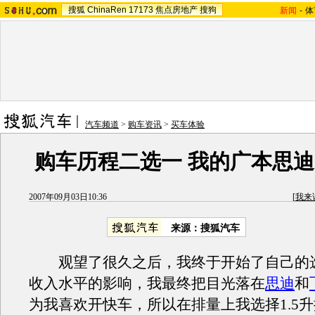
搜狐
ChinaRen
17173
焦点房地产
搜狗
新闻
-
体
汽车频道
>
购车资讯
>
买车体验
购车历程二选一 我的广本思迪
2007年09月03日10:36
[
我来
来源：搜狐汽车
观望了很久之后，我终于开始了自己的
收入水平的影响，我最终把目光落在
思迪
和
为我喜欢开快车，所以在排量上我选择1.5