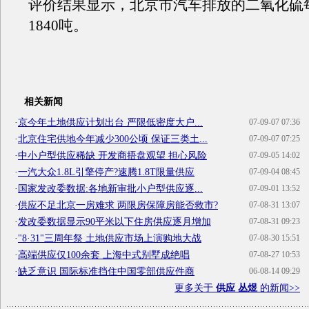
评价结果显示，北京市汽车排放的二氧化硫
1840吨。
相关新闻
·
京今年土地供应计划出台 严限低密度大户...
07-09-07 07:36
·
北京住宅供地今年减少300公顷 保证三类土...
07-09-07 07:25
·
中小户型供应稀缺 开发商捂盘观望 担心风险
07-09-05 14:02
·
一汽大众1.8L引擎停产?速腾1.8T限量供应
07-09-04 08:45
·
国家发改委数据:各地新审批小户型供应逐...
07-09-01 13:52
·
供应不足北京一房难求 两限房保障房能否救市?
07-08-31 13:07
·
发改委数据显示90平米以下住房供应逐月增加
07-08-31 09:23
·
"8·31"三周年祭 土地供应市场上演购地大战
07-08-30 15:51
·
高端供应仅100余套 上海中式别墅成绝唱
07-08-27 10:53
·
缺乏意识 国际标准挡住中国零部供应件商
06-08-14 09:29
更多关于
供应 丛煜
的新闻>>