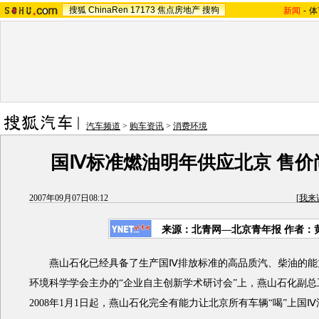
搜狐
ChinaRen
17173
焦点房地产
搜狗
新闻
-
体
汽车频道
>
购车资讯
>
消费环境
国Ⅳ标准燃油明年供应北京 售价
2007年09月07日08:12
[
我来
来源：北青网—北京青年报 作者：
燕山石化已经具备了生产国Ⅳ排放标准的高品质汽、柴油的能
环境科学学会主办的“企业自主创新学术研讨会”上，燕山石化副
2008年1月1日起，燕山石化完全有能力让北京所有车辆“喝”上国Ⅳ