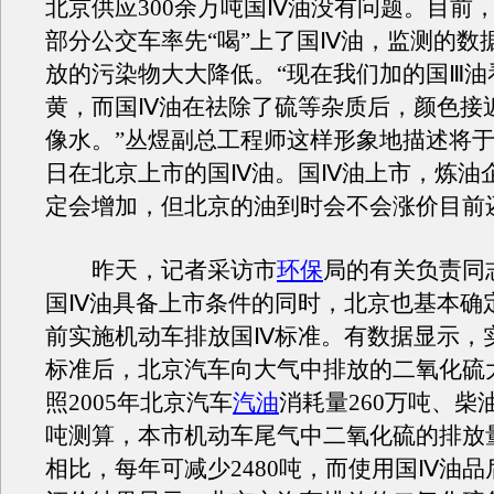
北京供应300余万吨国Ⅳ油没有问题。目前
部分公交车率先“喝”上了国Ⅳ油，监测的数
放的污染物大大降低。“现在我们加的国Ⅲ油
黄，而国Ⅳ油在祛除了硫等杂质后，颜色接
像水。”丛煜副总工程师这样形象地描述将于20
日在北京上市的国Ⅳ油。国Ⅳ油上市，炼油
定会增加，但北京的油到时会不会涨价目前
昨天，记者采访市
环保
局的有关负责同
国Ⅳ油具备上市条件的同时，北京也基本确
前实施机动车排放国Ⅳ标准。有数据显示，
标准后，北京汽车向大气中排放的二氧化硫
照2005年北京汽车
汽油
消耗量260万吨、柴油
吨测算，本市机动车尾气中二氧化硫的排放
相比，每年可减少2480吨，而使用国Ⅳ油