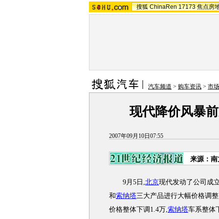
搜狐
ChinaRen
17173
焦点房
汽车频道
>
购车资讯
>
市
现代降价风暴前
2007年09月10日07:55
来源：南
9月5日,
北京
现代发动了公司成立
和
索纳塔
三大产品进行大幅价格调整
价格整体下调1.4万,
索纳塔
车系整体下