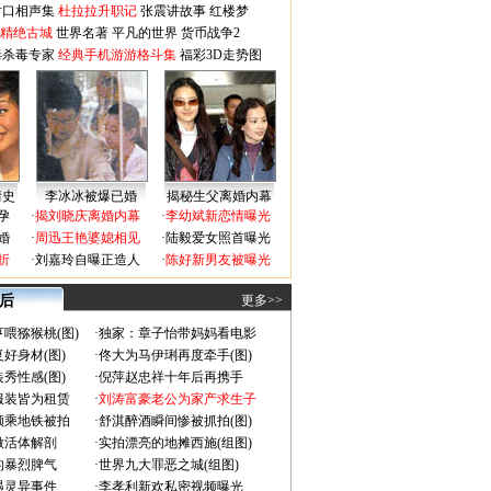
对口相声集
杜拉拉升职记
张震讲故事
红楼梦
-精绝古城
世界名著
平凡的世界
货币战争2
毒杀毒专家
经典手机游游格斗集
福彩3D走势图
情史
李冰冰被爆已婚
揭秘生父离婚内幕
孕
·
揭刘晓庆离婚内幕
·
李幼斌新恋情曝光
婚
·
周迅王艳婆媳相见
·
陆毅爱女照首曝光
折
·
刘嘉玲自曝正造人
·
陈好新男友被曝光
 后
更多>>
喂猕猴桃(图)
·
独家：章子怡带妈妈看电影
好身材(图)
·
佟大为马伊琍再度牵手(图)
秀性感(图)
·
倪萍赵忠祥十年后再携手
服装皆为租赁
·
刘涛富豪老公为家产求生子
颜乘地铁被拍
·
舒淇醉酒瞬间惨被抓拍(图)
做活体解剖
·
实拍漂亮的地摊西施(组图)
的暴烈脾气
·
世界九大罪恶之城(组图)
遇灵异事件
·
李孝利新欢私密视频曝光