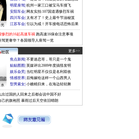
明星座驾
|
杭州一家三口被宝马车撞飞
安阳车会
|
网友实拍:107国道遇惨烈车祸
四川车会
|
太有才了！史上最牛节油秘笈
江苏车会
|
引以为戒！开车接电话恐怖后果
曝光
最惨烈的16起高速车祸
跑高速16保命注意事项
座驾更奢华？各国领导人座驾一览
更多>>
焦点新闻
|
不要迷恋哥，哥只是一个鬼
贴贴图图
|
英媒评出2009年度搞怪发明
娱乐旮旯
|
当红明星不仅仅是名利双收
情感世界
|
后悔嫁给这样一个山西男人
型男索女
|
小糖精归来，在海边轻轻舞
口水
么出过国的人回来之后都会说中国不好
自己的旗袍照
暴雨过后天空依旧晴朗