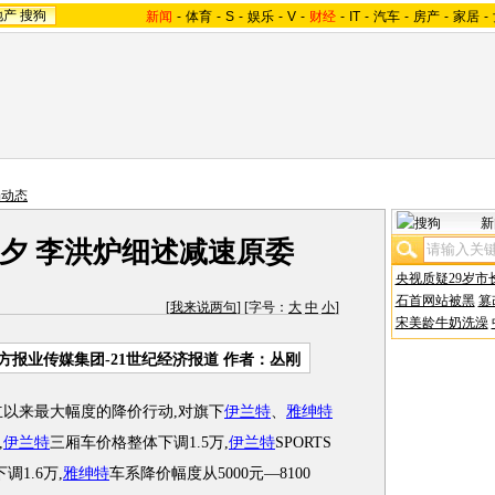
地产
搜狗
新闻
-
体育
-
S
-
娱乐
-
V
-
财经
-
IT
-
汽车
-
房产
-
家居
-
场动态
新
夕 李洪炉细述减速原委
央视质疑29岁市
石首网站被黑
篡
[
我来说两句
] [字号：
大
中
小
]
宋美龄牛奶洗澡
方报业传媒集团-21世纪经济报道 作者：丛刚
以来最大幅度的降价行动,对旗下
伊兰特
、
雅绅特
,
伊兰特
三厢车价格整体下调1.5万,
伊兰特
SPORTS
调1.6万,
雅绅特
车系降价幅度从5000元—8100