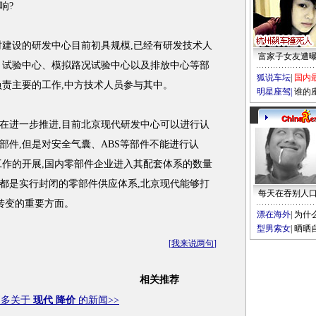
响?
建设的研发中心目前初具规模,已经有研发技术人
富家子女友遭
心、试验中心、模拟路况试验中心以及排放中心等部
狐说车坛
|
国内
负责主要的工作,中方技术人员参与其中。
明星座驾
|
谁的
进一步推进,目前北京现代研发中心可以进行认
部件,但是对安全气囊、ABS等部件不能进行认
工作的开展,国内零部件企业进入其配套体系的数量
都是实行封闭的零部件供应体系,北京现代能够打
每天在吞别人
转变的重要方面。
漂在海外
|
为什
型男索女
|
晒晒
[
我来说两句
]
相关推荐
更多关于
现代 降价
的新闻>>