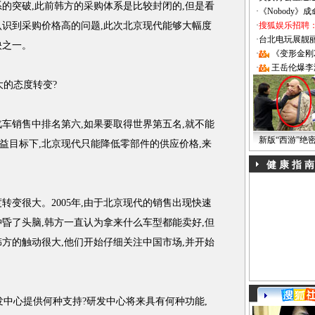
突破,此前韩方的采购体系是比较封闭的,但是看
·
《Nobody》
认识到采购价格高的问题,此次北京现代能够大幅度
·
搜狐娱乐招聘
·
台北电玩展靓丽Sh
映之一。
·
《变形金刚
·
王岳伦爆李
大的态度转变?
销售中排名第六,如果要取得世界第五名,就不能
新版“西游”绝
益目标下,北京现代只能降低零部件的供应价格,来
健 康 指 南
变很大。2005年,由于北京现代的销售出现快速
冲昏了头脑,韩方一直认为拿来什么车型都能卖好,但
韩方的触动很大,他们开始仔细关注中国市场,并开始
发中心提供何种支持?研发中心将来具有何种功能,