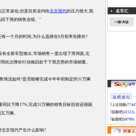
正常波动,但是目前业内给
北京现代
的压力很大,我
名车汇
挽回下滑的销售业绩。"
有一个月的时间,为什么选择在9月初率先降价?
没有全新车型推出,市场销售一度出现下滑局面,北
望用此次降价行动挽回处于下滑态势的市场销量。
售情况如何?是否能够完成今年年初制定的31万辆
说 吧 排 行
同比下降17%,完成31万辆的销售目标目前还很困
上证指数
(7744
苏醒吧
(41523)
四五万辆。
贴图吧
(68789)
对北京现代产生什么影响?