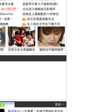
成命案导火索
·
孟庭苇可爱儿子最新照(图)
：加入我们吧！
·
点击进入搜狐娱乐影视库
owGirl
·
游戏史上最般配的十对情侣
2》送票！
·
张元首透露戒毒生活
湘胎教
·
令人惊叹太空步下楼方式
密照
王菲小女儿李嫣曝光
酒井法子痛哭谢罪
更多>>
狐说车坛
|
一定要看！高速交警的吐血忠告