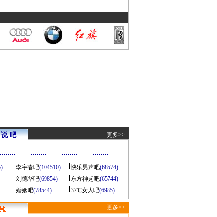
说 吧
更多>>
5)
李宇春吧
(104510)
快乐男声吧
(68574)
刘德华吧
(69854)
东方神起吧
(65744)
婚姻吧
(78544)
37℃女人吧
(6985)
更多>>