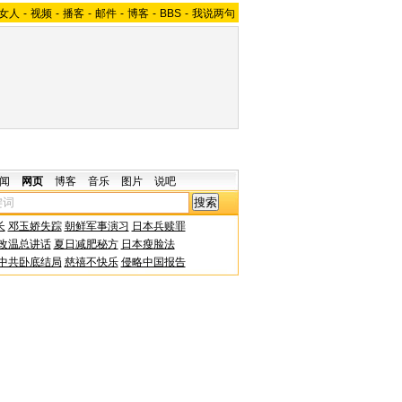
女人
-
视频
-
播客
-
邮件
-
博客
-
BBS
-
我说两句
闻
网页
博客
音乐
图片
说吧
长
邓玉娇失踪
朝鲜军事演习
日本兵赎罪
改温总讲话
夏日减肥秘方
日本瘦脸法
中共卧底结局
慈禧不快乐
侵略中国报告