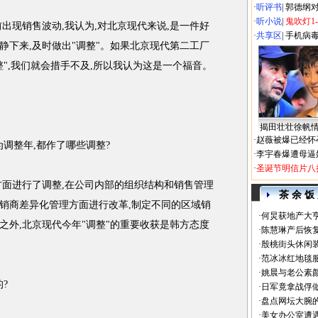
·
听评书
|
郭德纲
·
听小说
|
鬼吹灯1
现销售波动,我认为,对北京现代来说,是一件好
·
共享区
|
手机病
静下来,及时做出"调整"。如果北京现代第二工厂
整",我们就会措手不及,所以我认为这是一个福音。
揭田壮壮徐帆
·
赵薇被爆已经怀
为调整年,都作了哪些调整?
·
李宇春爆遭母逼
·
圣诞节明信片八
面进行了调整,在公司内部的组织结构和销售管理
茶 余 饭
销商差异化管理方面进行改革,制定不同的区域销
·
何炅获地产大亨
之外,北京现代今年"调整"的重要收获是韩方态度
·
陈慧琳产后恢复
·
殷桃街头休闲装
·
范冰冰红地毯
·
姚晨与老公素
?
·
日军竟拿战俘
·
盘点网坛大腕
·
美女办公室遭