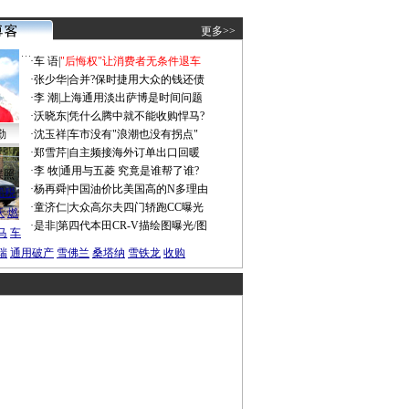
更多>>
·
车 语
|
"后悔权"让消费者无条件退车
·
张少华
|
合并?保时捷用大众的钱还债
·
李 潮
|
上海通用淡出萨博是时间问题
·
沃晓东
|
凭什么腾中就不能收购悍马?
勤
·
沈玉祥
|
车市没有"浪潮也没有拐点"
·
郑雪芹
|
自主频接海外订单出口回暖
·
李 牧
|
通用与五菱 究竟是谁帮了谁?
谍照
·
杨再舜
|
中国油价比美国高的N多理由
船税
·
童济仁
|
大众高尔夫四门轿跑CC曝光
沃
燃
·
是非
|
第四代本田CR-V描绘图曝光/图
马
车
瑞
通用破产
雪佛兰
桑塔纳
雪铁龙
收购