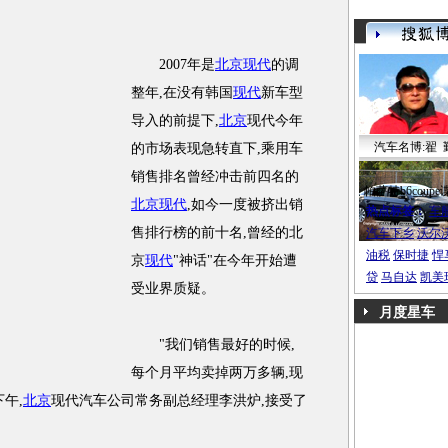
2007年是
北京现代
的调
整年,在没有韩国
现代
新车型
导入的前提下,
北京
现代今年
汽车名博:翟 
的市场表现急转直下,乘用车
销售排名曾经冲击前四名的
帕萨特b6coupe
北京现代
,如今一度被挤出销
热点标签：
车
售排行榜的前十名,曾经的北
汽车下乡
沃尔
油税
保时捷
悍
京
现代
"神话"在今年开始遭
贷
马自达
凯美
受业界质疑。
月度星车
"我们销售最好的时候,
每个月平均卖掉两万多辆,现
午,
北京
现代汽车公司常务副总经理李洪炉,接受了