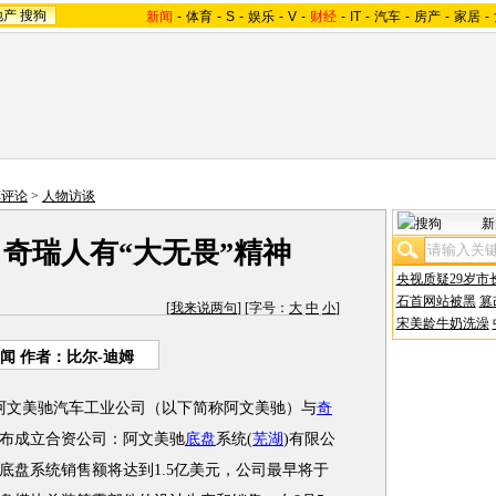
地产
搜狗
新闻
-
体育
-
S
-
娱乐
-
V
-
财经
-
IT
-
汽车
-
房产
-
家居
-
车评论
>
人物访谈
新
奇瑞人有“大无畏”精神
央视质疑29岁市
石首网站被黑
篡
[
我来说两句
] [字号：
大
中
小
]
宋美龄牛奶洗澡
闻
作者：比尔-迪姆
文美驰汽车工业公司（以下简称阿文美驰）与
奇
布成立合资公司：阿文美驰
底盘
系统(
芜湖
)有限公
列底盘系统销售额将达到1.5亿美元，公司最早将于