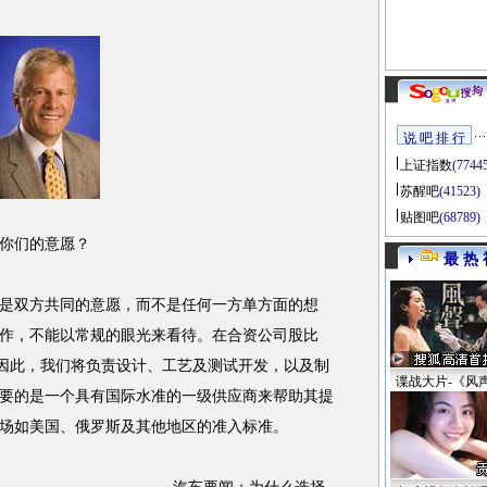
说 吧 排 行
上证指数
(7744
苏醒吧
(41523)
贴图吧
(68789)
你们的意愿？
最 热 
双方共同的意愿，而不是任何一方单方面的想
作，不能以常规的眼光来看待。在合资公司股比
。因此，我们将负责设计、工艺及测试开发，以及制
谍战大片-《风
要的是一个具有国际水准的一级供应商来帮助其提
场如美国、俄罗斯及其他地区的准入标准。