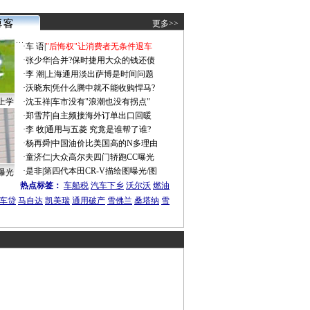
更多>>
·
车 语
|
"后悔权"让消费者无条件退车
·
张少华
|
合并?保时捷用大众的钱还债
·
李 潮
|
上海通用淡出萨博是时间问题
·
沃晓东
|
凭什么腾中就不能收购悍马?
上学
·
沈玉祥
|
车市没有"浪潮也没有拐点"
·
郑雪芹
|
自主频接海外订单出口回暖
·
李 牧
|
通用与五菱 究竟是谁帮了谁?
·
杨再舜
|
中国油价比美国高的N多理由
·
童济仁
|
大众高尔夫四门轿跑CC曝光
·
是非
|
第四代本田CR-V描绘图曝光/图
曝光
热点标签：
车船税
汽车下乡
沃尔沃
燃油
车贷
马自达
凯美瑞
通用破产
雪佛兰
桑塔纳
雪