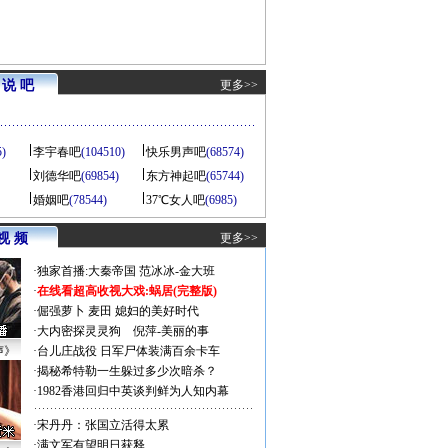
说 吧
更多>>
5)
李宇春吧
(104510)
快乐男声吧
(68574)
刘德华吧
(69854)
东方神起吧
(65744)
婚姻吧
(78544)
37℃女人吧
(6985)
视 频
更多>>
·
独家首播:大秦帝国
范冰冰-金大班
·
在线看超高收视大戏:
蜗居(完整版)
·
倔强萝卜
麦田
媳妇的美好时代
·
大内密探灵灵狗
倪萍-美丽的事
声》
·
台儿庄战役 日军尸体装满百余卡车
·
揭秘希特勒一生躲过多少次暗杀？
·
1982香港回归中英谈判鲜为人知内幕
·
宋丹丹：张国立活得太累
·
满文军有望明日获释