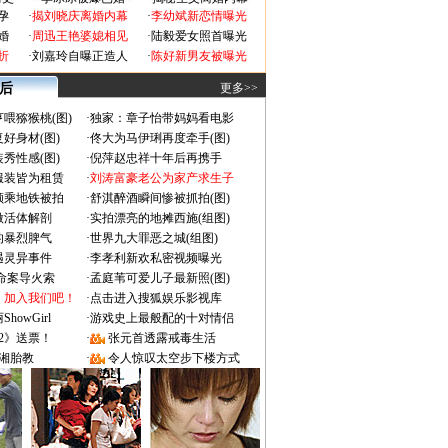
孕
·
揭刘晓庆离婚内幕
·
李幼斌新恋情曝光
婚
·
周迅王艳婆媳相见
·
陆毅爱女照首曝光
折
·
刘嘉玲自曝正造人
·
陈好新男友被曝光
 后
更多>>
喂猕猴桃(图)
·
独家：章子怡带妈妈看电影
好身材(图)
·
佟大为马伊琍再度牵手(图)
秀性感(图)
·
倪萍赵忠祥十年后再携手
服装皆为租赁
·
刘涛富豪老公为家产求生子
颜乘地铁被拍
·
舒淇醉酒瞬间惨被抓拍(图)
做活体解剖
·
实拍漂亮的地摊西施(组图)
的暴烈脾气
·
世界九大罪恶之城(组图)
遇灵异事件
·
李孝利新欢私密视频曝光
成命案导火索
·
孟庭苇可爱儿子最新照(图)
：加入我们吧！
·
点击进入搜狐娱乐影视库
owGirl
·
游戏史上最般配的十对情侣
2》送票！
·
张元首透露戒毒生活
湘胎教
·
令人惊叹太空步下楼方式