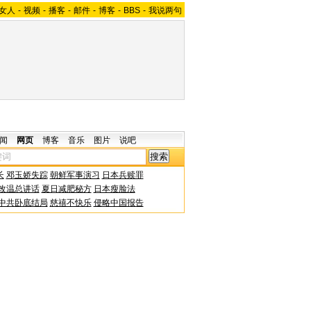
女人
-
视频
-
播客
-
邮件
-
博客
-
BBS
-
我说两句
闻
网页
博客
音乐
图片
说吧
长
邓玉娇失踪
朝鲜军事演习
日本兵赎罪
改温总讲话
夏日减肥秘方
日本瘦脸法
中共卧底结局
慈禧不快乐
侵略中国报告