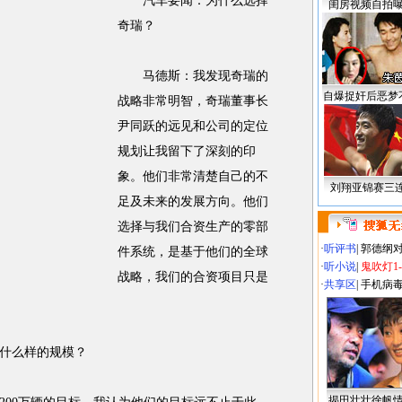
汽车要闻：为什么选择
闺房视频自拍
奇瑞？
马德斯：我发现奇瑞的
自爆捉奸后恶梦
战略非常明智，奇瑞董事长
尹同跃的远见和公司的定位
规划让我留下了深刻的印
象。他们非常清楚自己的不
刘翔亚锦赛三
足及未来的发展方向。他们
选择与我们合资生产的零部
·
听评书
|
郭德纲
件系统，是基于他们的全球
·
听小说
|
鬼吹灯1
战略，我们的合资项目只是
·
共享区
|
手机病
什么样的规模？
揭田壮壮徐帆