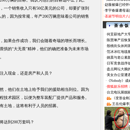
00万辆的目标。我认为他们的目标远不止于此。
·
赵薇被爆已经怀
，一个销售收入只有50亿美元的公司，却要扩张到
·
李宇春爆遭母逼
人的，因为按常规，年产200万辆意味着公司的销售
·
圣诞节明信片八
茶 余 饭
·
何炅获地产大亨
·
陈慧琳产后恢复
如果合作成功，我们会随着奇瑞的增长而增长。
·
殷桃街头休闲装
畏惧的“大无畏”精神，他们的确把准备为未来市场
·
范冰冰红地毯
。
·
姚晨与老公素
·
日军竟拿战俘
·
盘点网坛大腕
注入现金，还是房产和人员？
·
美女办公室遭
·
《Nobody》
·
搜狐娱乐招聘
，他们在土地上给予我们的援助相当到位。因为
·
台北电玩展靓丽Sh
程技术园区，以便为整车装配厂提供产品和服务。
·
《变形金刚
·
王岳伦爆李
有土地，这将有利于人员的招募。
达到200万套吗？