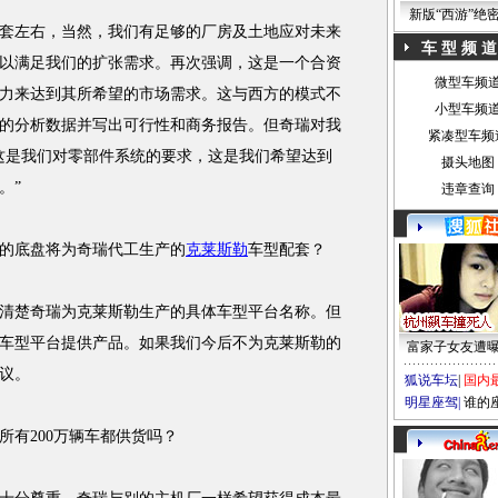
新版“西游”绝
套左右，当然，我们有足够的厂房及土地应对未来
车 型 频 道
以满足我们的扩张需求。再次强调，这是一个合资
微型车频
力来达到其所希望的市场需求。这与西方的模式不
小型车频
的分析数据并写出可行性和商务报告。但奇瑞对我
紧凑型车频
这是我们对零部件系统的要求，这是我们希望达到
摄头地图
。”
违章查询
的底盘将为奇瑞代工生产的
克莱斯勒
车型配套？
楚奇瑞为克莱斯勒生产的具体车型平台名称。但
车型平台提供产品。如果我们今后不为克莱斯勒的
富家子女友遭
议。
狐说车坛
|
国内
明星座驾
|
谁的
有200万辆车都供货吗？