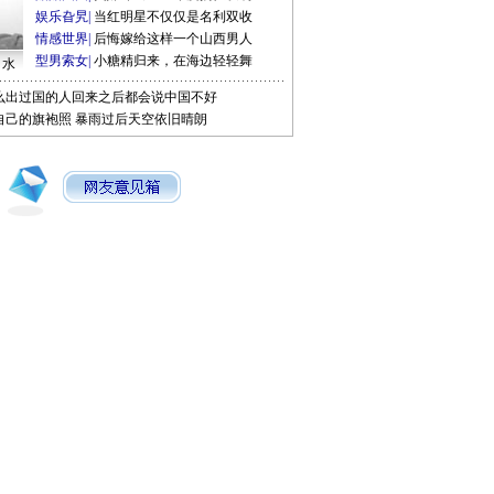
娱乐旮旯
|
当红明星不仅仅是名利双收
情感世界
|
后悔嫁给这样一个山西男人
型男索女
|
小糖精归来，在海边轻轻舞
口水
么出过国的人回来之后都会说中国不好
自己的旗袍照
暴雨过后天空依旧晴朗