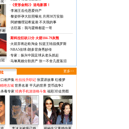
曝光
·
《变形金刚2》送电影票！
·
李湘王岳伦恩爱待产
·
黎姿怀孕大肚照曝光 月用30万安胎
·
阿娇懒理冠希返港:不关我的事
·
古巨基：我与霆锋都是一哥
不断
·
斯科拉狂砍22分 火箭104-79灰熊
·
火箭弃将赴欧淘金 扣篮王转战俄罗斯
·
NBA5佳球-朗多背身秀妙传
·
专家：振兴中国足球从老头抓起
连冠
·
马琳离婚分割房产 张一不舍几度落泪
更多>>
对口相声集
杜拉拉升职记
张震讲故事
红楼梦
-精绝古城
世界名著
平凡的世界
货币战争2
毒杀毒专家
经典手机游游格斗集
福彩3D走势图
情史
李冰冰被爆已婚
揭秘生父离婚内幕