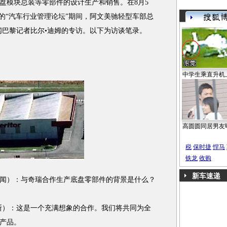
盘模块总装等零部件的设计生产和销售。在8月5
市举行的“汽车行业管理论坛”期间，阿文美驰轻型车部总
闻巴黎记者比尔•迪姆的专访。以下为访谈笔录。
中学生乘直升机
高圆圆同居男友
税
保时捷
悍马
铁龙
收购
新车速递
）：与奇瑞合作生产底盘零部件的背景是什么？
）：这是一个充满想象的合作。我们将共同为全
产品。