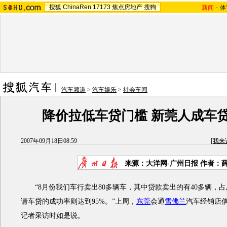
搜狐
ChinaRen
17173
焦点房地产
搜狗
新闻
-
体
汽车频道
>
汽车娱乐
>
社会车闻
降价拉低车贷门槛 新莞人成车
2007年09月18日08:59
[
我来
来源：大洋网-广州日报 作者：
“8月份我们车行卖出80多辆车，其中贷款卖出的有40多辆，
请车贷的成功率则达到95%。”上周，
东莞
会通
雪佛兰
汽车经销店
记者采访时如是说。