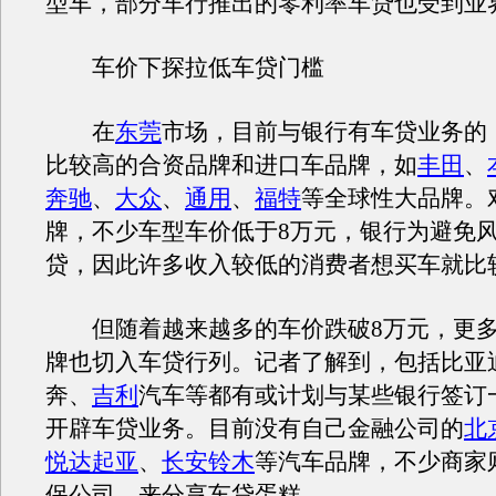
型车，部分车行推出的零利率车贷也受到业
车价下探拉低车贷门槛
在
东莞
市场，目前与银行有车贷业务的
比较高的合资品牌和进口车品牌，如
丰田
、
奔驰
、
大众
、
通用
、
福特
等全球性大品牌。
牌，不少车型车价低于8万元，银行为避免
贷，因此许多收入较低的消费者想买车就比
但随着越来越多的车价跌破8万元，更多
牌也切入车贷行列。记者了解到，包括比亚
奔、
吉利
汽车等都有或计划与某些银行签订
开辟车贷业务。目前没有自己金融公司的
北
悦达起亚
、
长安铃木
等汽车品牌，不少商家
保公司，来分享车贷蛋糕。