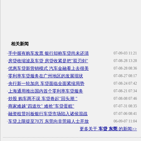
相关新闻
·
手中握有购车发票 银行却称车贷尚未还清
07-09-03 11:21
·
房贷收缩波及车贷 房贷收紧是把"双刃剑"
07-08-28 13:28
·
优惠车贷新营销模式 汽车金融看上去很美
07-08-28 08:36
·
零利率车贷服务在广州地区的发展现状
07-08-27 08:17
·
央行新一轮加息 车贷面临全面紧缩局势
07-08-24 07:42
·
上海通用推出国内首个零利率车贷服务
07-08-21 07:34
·
炒股 购车两不误 车贷卷起"回头潮 "
07-08-08 07:46
·
商家难越"四道坎" 难抢"车贷蛋糕"
07-07-31 08:35
·
融资租赁叫板银行车贷市场陷入诸侯混战
07-07-06 08:41
·
车贷上限提至70万 东莞向非莞籍人士开放
06-09-07 11:04
更多关于
车贷 东莞
的新闻>>